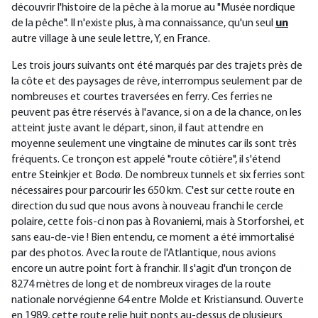
découvrir l'histoire de la pêche à la morue au "Musée nordique
de la pêche". Il n'existe plus, à ma connaissance, qu'un seul
un
autre village à une seule lettre, Y, en France.
Les trois jours suivants ont été marqués par des trajets près de
la côte et des paysages de rêve, interrompus seulement par de
nombreuses et courtes traversées en ferry. Ces ferries ne
peuvent pas être réservés à l'avance, si on a de la chance, on les
atteint juste avant le départ, sinon, il faut attendre en
moyenne seulement une vingtaine de minutes car ils sont très
fréquents. Ce tronçon est appelé "route côtière", il s'étend
entre Steinkjer et Bodø. De nombreux tunnels et six ferries sont
nécessaires pour parcourir les 650 km. C'est sur cette route en
direction du sud que nous avons à nouveau franchi le cercle
polaire, cette fois-ci non pas à Rovaniemi, mais à Storforshei, et
sans eau-de-vie ! Bien entendu, ce moment a été immortalisé
par des photos. Avec la route de l'Atlantique, nous avions
encore un autre point fort à franchir. Il s'agit d'un tronçon de
8274 mètres de long et de nombreux virages de la route
nationale norvégienne 64 entre Molde et Kristiansund. Ouverte
en 1989, cette route relie huit ponts au-dessus de plusieurs