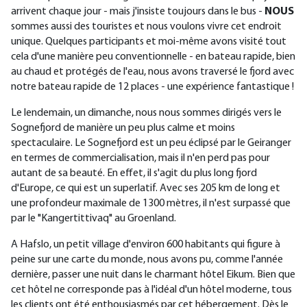
arrivent chaque jour - mais j'insiste toujours dans le bus -
NOUS
sommes aussi des touristes et nous voulons vivre cet endroit
unique. Quelques participants et moi-même avons visité tout
cela d'une manière peu conventionnelle - en bateau rapide, bien
au chaud et protégés de l'eau, nous avons traversé le fjord avec
notre bateau rapide de 12 places - une expérience fantastique !
Le lendemain, un dimanche, nous nous sommes dirigés vers le
Sognefjord de manière un peu plus calme et moins
spectaculaire. Le Sognefjord est un peu éclipsé par le Geiranger
en termes de commercialisation, mais il n'en perd pas pour
autant de sa beauté. En effet, il s'agit du plus long fjord
d'Europe, ce qui est un superlatif. Avec ses 205 km de long et
une profondeur maximale de 1300 mètres, il n'est surpassé que
par le "Kangertittivaq" au Groenland.
A Hafslo, un petit village d'environ 600 habitants qui figure à
peine sur une carte du monde, nous avons pu, comme l'année
dernière, passer une nuit dans le charmant hôtel Eikum. Bien que
cet hôtel ne corresponde pas à l'idéal d'un hôtel moderne, tous
les clients ont été enthousiasmés par cet hébergement. Dès le