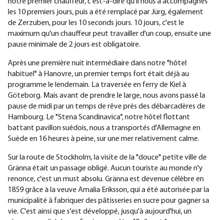
notre premier chauffeur, c'est-à-dire qu'il nous a accompagnés
les 10 premiers jours, puis a été remplacé par Jürg, également
de Zerzuben, pour les 10 seconds jours. 10 jours, c'est le
maximum qu'un chauffeur peut travailler d'un coup, ensuite une
pause minimale de 2 jours est obligatoire.
Après une première nuit intermédiaire dans notre "hôtel
habituel" à Hanovre, un premier temps fort était déjà au
programme le lendemain. La traversée en ferry de Kiel à
Göteborg. Mais avant de prendre le large, nous avons passé la
pause de midi par un temps de rêve près des débarcadères de
Hambourg. Le "Stena Scandinavica", notre hôtel flottant
battant pavillon suédois, nous a transportés d'Allemagne en
Suède en 16 heures à peine, sur une mer relativement calme.
Sur la route de Stockholm, la visite de la "douce" petite ville de
Gränna était un passage obligé. Aucun touriste au monde n'y
renonce, c'est un must absolu. Gränna est devenue célèbre en
1859 grâce à la veuve Amalia Eriksson, qui a été autorisée par la
municipalité à fabriquer des pâtisseries en sucre pour gagner sa
vie. C'est ainsi que s'est développé, jusqu'à aujourd'hui, un