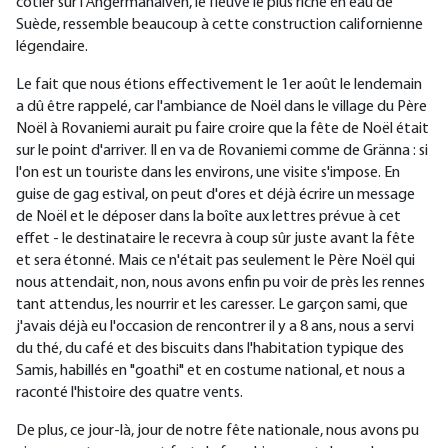
côtier sur l'Ångermanälven, le fleuve le plus riche en eau de
Suède, ressemble beaucoup à cette construction californienne
légendaire.
Le fait que nous étions effectivement le 1er août le lendemain
a dû être rappelé, car l'ambiance de Noël dans le village du Père
Noël à Rovaniemi aurait pu faire croire que la fête de Noël était
sur le point d'arriver. Il en va de Rovaniemi comme de Gränna : si
l'on est un touriste dans les environs, une visite s'impose. En
guise de gag estival, on peut d'ores et déjà écrire un message
de Noël et le déposer dans la boîte aux lettres prévue à cet
effet - le destinataire le recevra à coup sûr juste avant la fête
et sera étonné. Mais ce n'était pas seulement le Père Noël qui
nous attendait, non, nous avons enfin pu voir de près les rennes
tant attendus, les nourrir et les caresser. Le garçon sami, que
j'avais déjà eu l'occasion de rencontrer il y a 8 ans, nous a servi
du thé, du café et des biscuits dans l'habitation typique des
Samis, habillés en "goathi" et en costume national, et nous a
raconté l'histoire des quatre vents.
De plus, ce jour-là, jour de notre fête nationale, nous avons pu