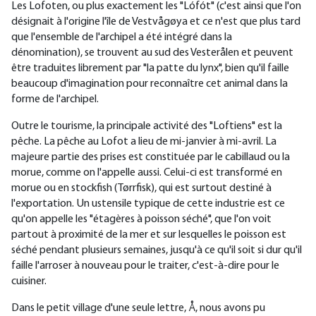
Les Lofoten, ou plus exactement les "Lófót" (c'est ainsi que l'on
désignait à l'origine l'île de Vestvågøya et ce n'est que plus tard
que l'ensemble de l'archipel a été intégré dans la
dénomination), se trouvent au sud des Vesterålen et peuvent
être traduites librement par "la patte du lynx", bien qu'il faille
beaucoup d'imagination pour reconnaître cet animal dans la
forme de l'archipel.
Outre le tourisme, la principale activité des "Loftiens" est la
pêche. La pêche au Lofot a lieu de mi-janvier à mi-avril. La
majeure partie des prises est constituée par le cabillaud ou la
morue, comme on l'appelle aussi. Celui-ci est transformé en
morue ou en stockfish (Tørrfisk), qui est surtout destiné à
l'exportation. Un ustensile typique de cette industrie est ce
qu'on appelle les "étagères à poisson séché", que l'on voit
partout à proximité de la mer et sur lesquelles le poisson est
séché pendant plusieurs semaines, jusqu'à ce qu'il soit si dur qu'il
faille l'arroser à nouveau pour le traiter, c'est-à-dire pour le
cuisiner.
Dans le petit village d'une seule lettre, Å, nous avons pu