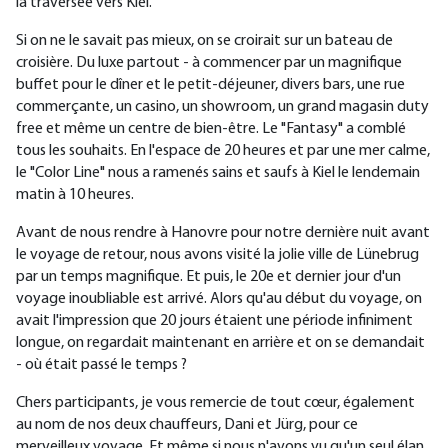
la traversée vers Kiel.
Si on ne le savait pas mieux, on se croirait sur un bateau de
croisière. Du luxe partout - à commencer par un magnifique
buffet pour le dîner et le petit-déjeuner, divers bars, une rue
commerçante, un casino, un showroom, un grand magasin duty
free et même un centre de bien-être. Le "Fantasy" a comblé
tous les souhaits. En l'espace de 20 heures et par une mer calme,
le "Color Line" nous a ramenés sains et saufs à Kiel le lendemain
matin à 10 heures.
Avant de nous rendre à Hanovre pour notre dernière nuit avant
le voyage de retour, nous avons visité la jolie ville de Lünebrug
par un temps magnifique. Et puis, le 20e et dernier jour d'un
voyage inoubliable est arrivé. Alors qu'au début du voyage, on
avait l'impression que 20 jours étaient une période infiniment
longue, on regardait maintenant en arrière et on se demandait
- où était passé le temps ?
Chers participants, je vous remercie de tout cœur, également
au nom de nos deux chauffeurs, Dani et Jürg, pour ce
merveilleux voyage. Et même si nous n'avons vu qu'un seul élan,