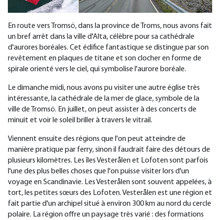
En route vers Tromsö, dans la province de Troms, nous avons fait
un bref arrêt dans la ville d'Alta, célèbre pour sa cathédrale
d'aurores boréales. Cet édifice fantastique se distingue par son
revêtement en plaques de titane et son clocher en forme de
spirale orienté vers le ciel, qui symbolise l'aurore boréale.
Le dimanche midi, nous avons pu visiter une autre église très
intéressante, la cathédrale de la mer de glace, symbole de la
ville de Tromsö. En juillet, on peut assister à des concerts de
minuit et voir le soleil briller à travers le vitrail.
Viennent ensuite des régions que l'on peut atteindre de
manière pratique par ferry, sinon il faudrait faire des détours de
plusieurs kilomètres. Les îles Vesterålen et Lofoten sont parfois
l'une des plus belles choses que l'on puisse visiter lors d'un
voyage en Scandinavie. Les Vesterålen sont souvent appelées, à
tort, les petites sœurs des Lofoten. Vesterålen est une région et
fait partie d'un archipel situé à environ 300 km au nord du cercle
polaire. La région offre un paysage très varié : des formations