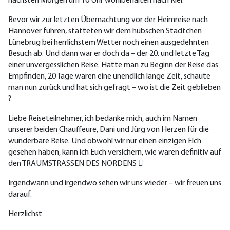
nächsten Morgen um 10 Uhr wohlbehalten nach Kiel.
Bevor wir zur letzten Übernachtung vor der Heimreise nach
Hannover fuhren, statteten wir dem hübschen Städtchen
Lünebrug bei herrlichstem Wetter noch einen ausgedehnten
Besuch ab. Und dann war er doch da – der 20. und letzte Tag
einer unvergesslichen Reise. Hatte man zu Beginn der Reise das
Empfinden, 20 Tage wären eine unendlich lange Zeit, schaute
man nun zurück und hat sich gefragt – wo ist die Zeit geblieben
?
Liebe Reiseteilnehmer, ich bedanke mich, auch im Namen
unserer beiden Chauffeure, Dani und Jürg von Herzen für die
wunderbare Reise. Und obwohl wir nur einen einzigen Elch
gesehen haben, kann ich Euch versichern, wie waren definitiv auf
den TRAUMSTRASSEN DES NORDENS 
Irgendwann und irgendwo sehen wir uns wieder – wir freuen uns
darauf.
Herzlichst