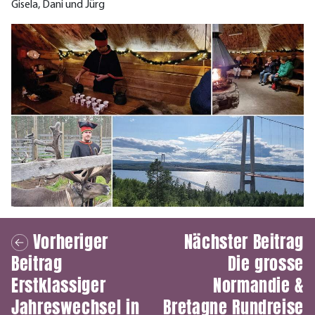
Gisela, Dani und Jürg
Vorheriger
Nächster Beitrag
Beitrag
Die grosse
Erstklassiger
Normandie &
Jahreswechsel in
Bretagne Rundreise