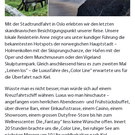
Mit der Stadtrundfahrt in Oslo erlebten wir den letzten
skandinavischen Besichtigungspunkt unserer Reise. Unsere
lokale Reisleiterin Anne zeigte uns unter kundiger Führung die
bekanntesten Hotspots der norwegischen Hauptstadt –
Holmenkollen mit der Skisprungschanze, der Hafen mit der
Oper und dem Munchmuseum oder den Vigeland
Skulpturenpark. Gleich anschliessend hiess es zum zweiten Mal
„Leinen los“ – die Luxusfähre des „Color Line“ erwartete uns für
die Überfahrt nach Kiel.
Wüsste man es nicht besser, man würde sich auf einem
Kreuzfahrtschiff wähnen. Luxus wo man hinschaute –
angefangen vom herrlichen Abendessen- und Frühstücksbuffet,
über diverse Bars, einer Einkaufsstrasse, einem Casino, einem
Showroom, einem grossen Dutyfree-Store bis hin zum
Wellnesscenter. Die „Fantasy“ liess keine Wünsche offen. Innert
20 Stunden brachte uns die „Color Line „ bei ruhiger See am