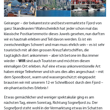
Geiranger – der bekannteste und bestvermarktete Fjord von
ganz Skandinavien ! Wahrscheinlich hat jeder schon mal das
klassische Postkartenmotiv dieses Juwels gesehen, nun durften
wir es hautnah erleben und Teil davon werden. Es ist ein
zweischneidiges Schwert und man muss ehrlich sein – es ist sehr
touristisch mit all den grossen Kreuzfahrtschiffen, die
tagtäglich dort ankommen – aber ich betone im Bus immer
wieder –
WIR
sind auch Touristen und möchten diesen
einmaligen Ort erleben. Auf eine etwas unkonventionelle Art
haben einige Teilnehmer und ich uns dies alles angeschaut – mit
dem Speedboot, warm und wassergeschützt eingepackt
brausten wir mit unserem 12-er Schnellboot durch den Fjord –
ein phantastisches Erlebnis !
Etwas gemächlicher und weniger spektakulär ging es am
nächsten Tag, einem Sonntag, Richtung Sognefjord zu. Der
Sognefjord steht wohl in der Vermarktung etwas im Schatten