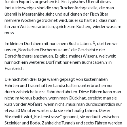
für den Export vorgesehen ist. Ein typisches Utensil dieses
Industriezweiges sind die sog. Trockenfischgestelle, die man
überall in Meeresnähe sieht und auf denen der Fisch über
mehrere Wochen getrocknet wird, bis er so hart ist, dass man
ihn zum Weiterverarbeiten, sprich zum Kochen, wieder wässern
muss.
Im kleinen Dörfchen mit nur einem Buchstaben, Å, durften wir
uns im „Nordischen Fischermuseum“ die Geschichte der
Dorschfischerei anschauen. Es gibt, meines Wissens, weltweit
nur noch
ein
weiteres Dorf mit nur einem Buchstaben, Y in
Frankreich.
Die nächsten drei Tage waren geprägt von küstennahen
Fahrten und traumhaften Landschaften, unterbrochen nur
durch zahlreiche kurze Fährüberfahrten. Diese Fähren kann man
nicht im Voraus buchen, wenn man Glück hat, erreicht man sie
kurz vor der Abfahrt, wenn nicht, muss man durchschnittlich nur
etwa 20 Minuten warten, da sie sehr häufig fahren. Dieser
Abschnitt wird „Küstenstrasse“ genannt, sie verläuft zwischen
Steinkjer und Bodø. Zahlreiche Tunnels und sechs Fähren werden