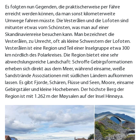
Es folgten nun Gegenden, die praktischerweise per Fähre
erreicht werden können, da man sonst kilometerweite
Umwege fahren müsste. Die Vesterålen und die Lofoten sind
mitunter etwas vom Schönsten, was man auf einer
Skandinavienreise besuchen kann. Man bezeichnet die
Vesterålen, zu Unrecht, oft als kleine Schwestern der Lofoten.
Vesterålen ist eine Region und Teil einer Inselgruppe etwa 300
km nördlich des Polarkreises. Die Region bietet eine sehr
abwechslungsreiche Landschaft: Schroffe Gebirgsformationen
erheben sich direkt aus dem Meer, während einsame, weiße
Sandstrände Assoziationen mit südlichen Ländern aufkommen
lassen. Es gibt Fjorde, Schären, Flüsse und Seen, Moore, einsame
Gebirgstäler und kleine Hochebenen. Der höchste Berg der
Region ist mit 1.262 m der Møysalen auf der Insel Hinnøya.