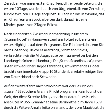
Zerzuben war unser erster Chauffeur, d.h. er begleitete uns die
ersten 10 Tage, wurde danach von Jürg, ebenfalls von Zerzuben,
für die zweiten 10 Tage abgelöst. 10 Tage ist das Maximum, das
ein Chauffeur am Stück arbeiten darf, danach ist eine
Mindestpause von 2 Tagen Pflicht.
Nach einer ersten Zwischenübernachtung in unserem
„Stammhotel“ in Hannover stand am Folgetag bereits ein
erstes Highlight auf dem Programm. Die Fährüberfahrt von Kiel
nach Göteborg. Bevor es allerdings „Schiff ahoi“ hiess,
verbrachten wir die Mittagspause bei Traumwetter bei den
Landungsbrücken in Hamburg. Die „Stena Scandinavica“, unser,
unter schwedischer Flagge fahrendes, schwimmendes Hotel
brachte uns innerhalb knapp 16 Stunden bei relativ ruhiger See,
von Deutschland nach Schweden.
Auf der Weiterfahrt nach Stockholm war der Besuch des
„süssen“ Städtchens Gränna Pflichtprogramm. Kein Tourist der
Welt, der diese Strecke fährt, verzichtet darauf – es ist ein
absolutes MUSS. Gränna hat seine Berühmtheit im Jahre 1859
durch die Witwe Amalia Eriksson erlangt, der vom Magistrat die