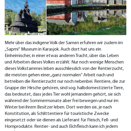
Mehr über das indigene Volk der Samen erfuhren wir zudem im
„Sapmi“ Museum in Karasjok. Auch dort hat uns ein
Einheimischer, in einer etwas anderen Tracht, über das Leben
und Arbeiten dieses Volkes erzählt. Nur noch wenige Menschen
dieses Volkstammes leben ausschliesslich von der Rentierzucht,
die meisten gehen einer „ganz normalen“ Arbeit nach und
betreiben die Rentierzucht nur noch nebenbei. Rentiere, die zur
Gruppe der Hirsche gehören, sind sog. halbdomestizierte Tiere,
das bedeutet, dass jedes Tier wohl jemandem gehört, sie sich
während der Sommermonate aber frei bewegen und nur im
Winter bei ihrem Besitzer leben. Dort werden sie, je nach
Konstitution, als Schlittentiere für touristische Zwecke
eingesetzt oder sie dienen als Lieferant für Fleisch, Fell- und
Hornprodukte. Rentier- und auch Elchfleisch kann ich jedem