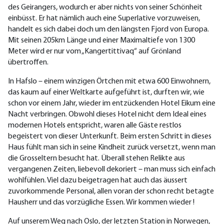
des Geirangers, wodurch er aber nichts von seiner Schönheit
einbüsst. Er hat nämlich auch eine Superlative vorzuweisen,
handelt es sich dabei doch um den längsten Fjord von Europa.
Mit seinen 205km Länge und einer Maximaltiefe von 1300
Meter wird er nur vom „Kangertittivaq“ auf Grönland
übertroffen.
In Hafslo – einem winzigen Örtchen mit etwa 600 Einwohnern,
das kaum auf einer Weltkarte aufgeführt ist, durften wir, wie
schon vor einem Jahr, wieder im entzückenden Hotel Eikum eine
Nacht verbringen. Obwohl dieses Hotel nicht dem Ideal eines
modernen Hotels entspricht, waren alle Gäste restlos
begeistert von dieser Unterkunft. Beim ersten Schritt in dieses
Haus fühlt man sich in seine Kindheit zurück versetzt, wenn man
die Grosseltern besucht hat. Überall stehen Relikte aus
vergangenen Zeiten, liebevoll dekoriert – man muss sich einfach
wohlfühlen. Viel dazu beigetragen hat auch das äussert
zuvorkommende Personal, allen voran der schon recht betagte
Hausherr und das vorzügliche Essen. Wir kommen wieder !
Auf unserem Weg nach Oslo, der letzten Station in Norwegen,