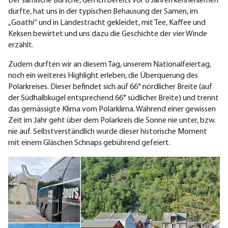
Der samische Bursche, den ich bereits vor 8 Jahren kennenlernen
durfte, hat uns in der typischen Behausung der Samen, im
„Goathi“ und in Landestracht gekleidet, mit Tee, Kaffee und
Keksen bewirtet und uns dazu die Geschichte der vier Winde
erzählt.
Zudem durften wir an diesem Tag, unserem Nationalfeiertag,
noch ein weiteres Highlight erleben, die Überquerung des
Polarkreises. Dieser befindet sich auf 66° nördlicher Breite (auf
der Südhalbkugel entsprechend 66° südlicher Breite) und trennt
das gemässigte Klima vom Polarklima. Während einer gewissen
Zeit im Jahr geht über dem Polarkreis die Sonne nie unter, bzw.
nie auf. Selbstverständlich wurde dieser historische Moment
mit einem Gläschen Schnaps gebührend gefeiert.