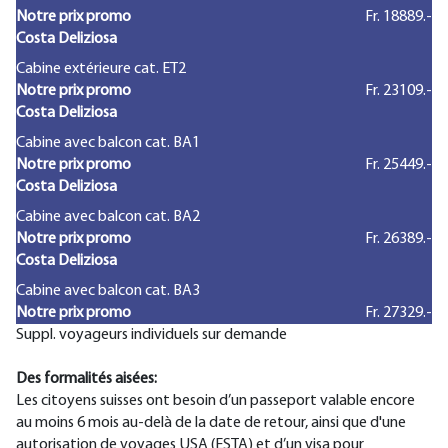
Notre prix promo
Fr. 18889.-
Costa Deliziosa
Cabine extérieure cat. ET2
Notre prix promo
Fr. 23109.-
Costa Deliziosa
Cabine avec balcon cat. BA1
Notre prix promo
Fr. 25449.-
Costa Deliziosa
Cabine avec balcon cat. BA2
Notre prix promo
Fr. 26389.-
Costa Deliziosa
Cabine avec balcon cat. BA3
Notre prix promo
Fr. 27329.-
Suppl. voyageurs individuels sur demande
Des formalités aisées:
Les citoyens suisses ont besoin d’un passeport valable encore
au moins 6 mois au-delà de la date de retour, ainsi que d'une
autorisation de voyages USA (ESTA) et d’un visa pour