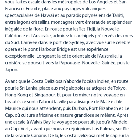
vous faites escale dans les métropoles de Los Angeles et San
Francisco. Ensuite, place aux paysages volcaniques
spectaculaires de Hawaï et au paradis polynésiens de Tahiti,
entre lagons cristallins, montagnes vert émeraude et splendeur
inégalée de la flore. En route pour les îles Fidji, la Nouvelle-
Calédonie et l’Australie, admirez les archipels préservés des mers
du Sud. L’arrivée dans le port de Sydney, avec vue sur le célèbre
opéra et le pont Harbour Bridge est une expérience
exceptionnelle. Longeant la côte orientale de l’Australie, la
croisière se poursuit vers la Papouasie-Nouvelle-Guinée, puis le
Japon.
Avant que le Costa Deliziosa n’aborde l’océan Indien, en route
pour le Sri Lanka, place aux mégalopoles asiatiques de Tokyo,
Hong Kong et Singapour. Et pour terminer notre voyage en
beauté, ce sont d’abord la ville paradisiaque de Malé et l’île
Maurice qui nous attendent, puis Durban, Port Elizabeth et Le
Cap, où culture africaine et nature grandiose se mêlent. Après
une escale à Walvis Bay, le voyage se poursuit jusqu’à Mindelo,
au Cap-Vert, avant que nous ne rejoignions Las Palmas, sur l’île
de la Grande Canarie. De là, le Costa Deliziosa met le cap sur la