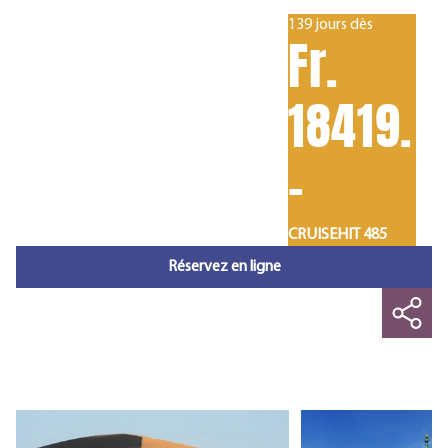
139 jours dès
Fr.
18419.
-
CRUISEHIT 485
Réservez en ligne