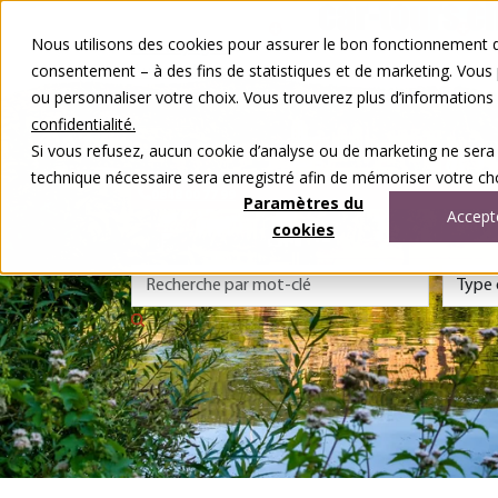
Aller au contenu
Nous utilisons des cookies pour assurer le bon fonctionnement de
Nos voyages
consentement – à des fins de statistiques et de marketing. Vous
Autour du voyage
ou personnaliser votre choix. Vous trouverez plus d’information
A notre sujet
Contact
confidentialité.
Concours
Si vous refusez, aucun cookie d’analyse ou de marketing ne sera
DE
FR
technique nécessaire sera enregistré afin de mémoriser votre cho
0848 00 77 99
Paramètres du
Accept
cookies