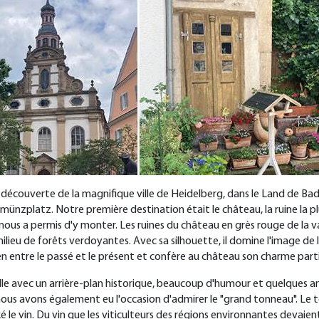
a découverte de la magnifique ville de Heidelberg, dans le Land de Ba
ünzplatz. Notre première destination était le château, la ruine la pl
ous a permis d'y monter. Les ruines du château en grès rouge de la v
ilieu de forêts verdoyantes. Avec sa silhouette, il domine l'image de la v
ien entre le passé et le présent et confère au château son charme parti
ville avec un arrière-plan historique, beaucoup d'humour et quelques
e, nous avons également eu l'occasion d'admirer le "grand tonneau". L
ké le vin. Du vin que les viticulteurs des régions environnantes deva