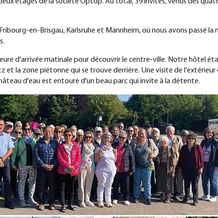
eux étages de la société Optop. Au total, 39 invités, venus des quatre
Fribourg-en-Brisgau, Karlsruhe et Mannheim, où nous avons passé la nu
s.
re d'arrivée matinale pour découvrir le centre-ville. Notre hôtel était
tz et la zone piétonne qui se trouve derrière. Une visite de l'extéri
hâteau d'eau est entouré d'un beau parc qui invite à la détente.