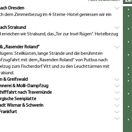
nach Dresden
ch dem Zimmerbezug im 4-Sterne-Hotel geniessen wir ein
nach Stralsund
rreichen wir Stralsund, das „Tor zur Insel Rügen“. Hotelbezug
 & „Rasender Roland“
 Rügens: Steilküsten, lange Strände und die berühmten
mpfzugfahrt mit dem „Rasenden Roland“ von Putbus nach
lzug zum Fischerdorf Vitt und zu den Leuchttürmen mit
ralsund.
m & Greifswald
ennerei & Molli-Dampfzug
chifffahrt nach Travemünde
rgische Seenplatte
adt Wismar & Schwerin
Frankfurt