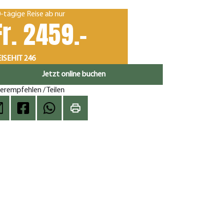
-tägige Reise ab nur
Fr. 2459.-
ISEHIT 246
Jetzt online buchen
erempfehlen / Teilen