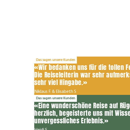
Das sagen unsere Kunden
«Wir bedanken uns für die tollen F
Die Reiseleiterin war sehr aufmerk
sehr viel Hingabe.»
Niklaus F. & Elisabeth S
Das sagen unsere Kunden
«Eine wunderschöne Reise auf Rüge
herzlich, begeisterte uns mit Wis
unvergessliches Erlebnis.»
Heidi S.