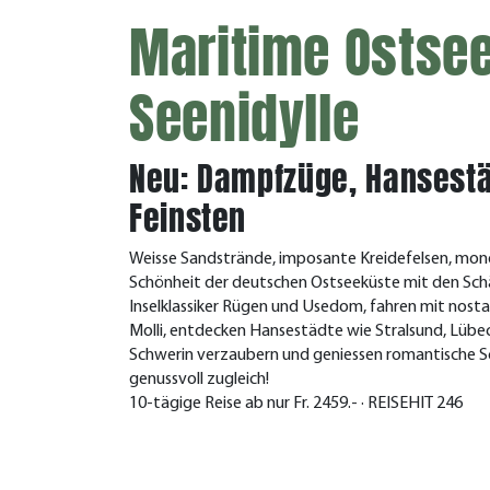
Maritime Ostse
Seenidylle
Neu: Dampfzüge, Hansest
Feinsten
Weisse Sandstrände, imposante Kreidefelsen, mond
Schönheit der deutschen Ostseeküste mit den Schä
Inselklassiker Rügen und Usedom, fahren mit no
Molli, entdecken Hansestädte wie Stralsund, Lübe
Schwerin verzaubern und geniessen romantische Schif
genussvoll zugleich!
10-tägige Reise ab nur Fr. 2459.- · REISEHIT 246