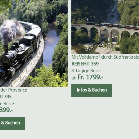
Mit Volldampf durch Südfrankrei
REISEHIT 359
8-tägige Reise
Fr. 1799.-
ab
 der Provence
Infos & Buchen
IT 335
e Reise
 899.-
s & Buchen