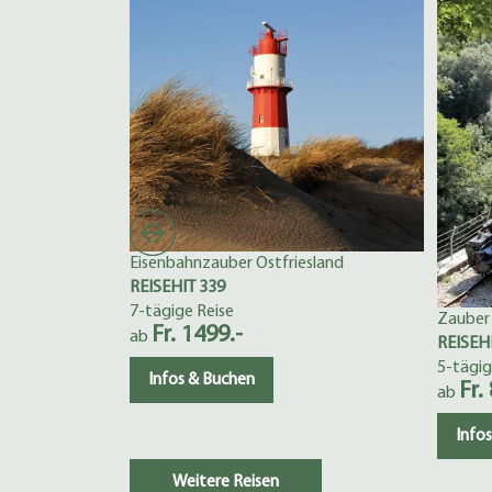
Eisenbahnzauber Ostfriesland
REISEHIT 339
7-tägige Reise
Zauber
Fr. 1499.-
ab
REISEH
5-tägig
Infos & Buchen
Fr.
ab
Info
Weitere Reisen