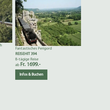
Vom Berner Obe
REISEHIT 311
6-tägige Reise
Fr. 1099.-
ab
Infos & Buch
ch
Fantastisches Perigord
REISEHIT 394
8-tägige Reise
Fr. 1699.-
ab
Infos & Buchen