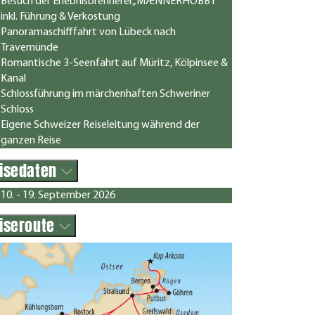
Besuch der Erlebnisbrennerei „MÆNNERHOBBY“
inkl. Führung & Verkostung
Panoramaschifffahrt von Lübeck nach
Travemünde
Romantische 3-Seenfahrt auf Müritz, Kölpinsee &
Kanal
Schlossführung im märchenhaften Schweriner
Schloss
Eigene Schweizer Reiseleitung während der
ganzen Reise
isedaten
10. - 19. September 2026
iseroute