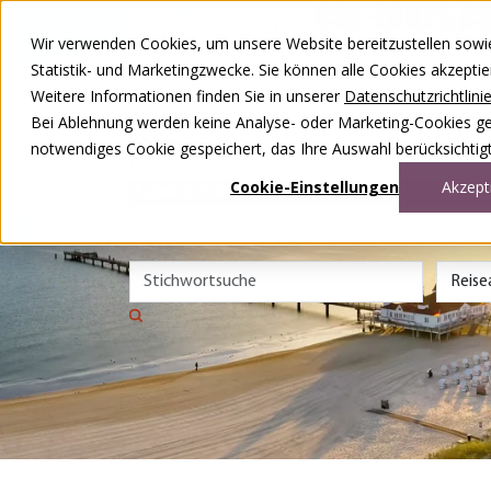
Zum Inhalt springen
Wir verwenden Cookies, um unsere Website bereitzustellen sowie –
Unsere Reisen
Statistik- und Marketingzwecke. Sie können alle Cookies akzepti
Rund ums Reisen
Weitere Informationen finden Sie in unserer
Datenschutzrichtlini
Über uns
Kontakt
Bei Ablehnung werden keine Analyse- oder Marketing-Cookies gese
Wettbewerb
notwendiges Cookie gespeichert, das Ihre Auswahl berücksichtigt
DE
FR
Cookie-Einstellungen
Akzept
0848 00 77 88