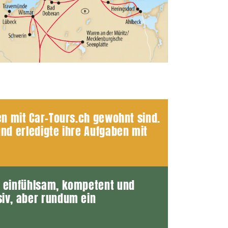
en mit Car-Tours.ch gewohnt sind.
und erledigte ihre Aufgaben mit
r einfühlsam, kompetent und
siv, aber rundum ein