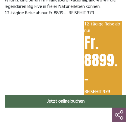
Wildnis: eine Safari im Pilanesberg Nationalpark, wo wir die
legendären Big Five in freier Natur erleben können.
12-tägige Reise ab nur Fr. 8899.- · REISEHIT 379
12-tägige Reise ab
nur
Fr.
8899.
-
REISEHIT 379
Jetzt online buchen