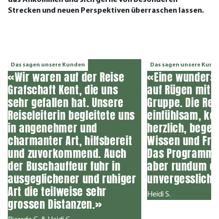
das Ankommen und sich gerne von besonderen
Strecken und neuen Perspektiven überraschen lassen.
Das sagen unsere Kunden
Das sagen unsere Kund
«Wir waren auf der Reise
«Eine wunders
Grafschaft Kent, die uns
auf Rügen mit e
sehr gefallen hat. Unsere
Gruppe. Die Rei
Reiseleiterin begleitete uns
einfühlsam, ko
in angenehmer und
herzlich, begei
charmanter Art, hilfsbereit
Wissen und Fre
und zuvorkommend. Auch
Das Programm w
der Buschauffeur fuhr in
aber rundum ei
ausgeglichener und ruhiger
unvergessliche
Art die teilweise sehr
Heidi S.
grossen Distanzen.»