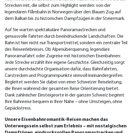
Strecken mit, die selbst zum Highlight werden: von der
legendären Flåmbahn in Norwegen über den Blauen Zug auf
dem Balkan bis zu historischen Dampfzügen in der Steiermark.
Auf Sie warten spektakuläre Panoramastrecken und
genussvolle Fahrten durch beeindruckende Landschaften. Die
Bahn ist hier nicht nur Transportmittel, sondern ein zentraler Teil
des Reiseerlebnisses. Ob Alpenüberquerung, legendäre
Panoramafahrt oder Zugreise mit historischen Eisenbahnen:
Jede Strecke erzählt ihre eigene Geschichte. Gleichzeitig sorgt
unsere durchdachte Organisation dafür, dass Bahnfahrten,
Carstrecken und Programmpunkte sinnvoll ineinandergreifen.
Begleitet werden Sie dabei von einer Schweizer Reiseleitung,
die Ihnen während der gesamten Reise Orientierung bietet.
Dank zahlreicher Einsteigeorte in der ganzen Schweiz beginnt
Ihre Bahnreise bequem in Ihrer Nähe – ohne Umsteigen, ohne
Gepäckstress.
Unsere Eisenbahnromantik-Reisen machen das
Unterwegssein selbst zum Erlebnis – mit nostalgischen
Dampfzügen, eindrucksvollen Panoramastrecken und