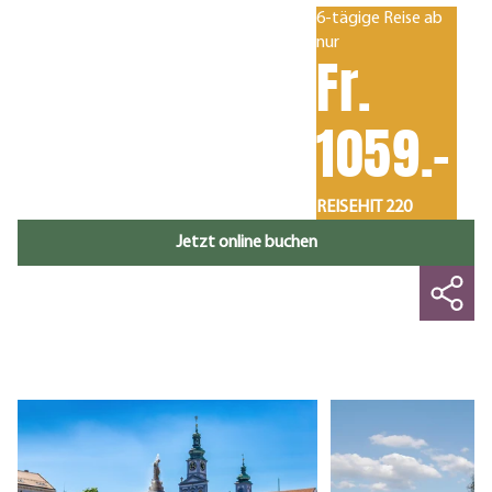
6-tägige Reise ab
nur
Fr.
1059.-
REISEHIT 220
Jetzt online buchen