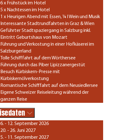
6 x Frühstück im Hotel
5 x Nachtessen im Hotel
1 x Heurigen Abend mit Essen, ¼ l Wein und Musik
Interessante Stadtrundfahrten in Graz & Wien
Geführter Stadtspaziergang in Salzburg inkl.
Eintritt Geburtshaus von Mozart
Führung und Verkostung in einer Hofkäserei im
Salzburgerland
Tolle Schifffahrt auf dem Wörthersee
Führung durch das Piber Lipizzanergestüt
Besuch Kürbiskern-Presse mit
Kürbiskernölverkostung
Romantische Schifffahrt auf dem Neusiedlersee
Eigene Schweizer Reiseleitung während der
ganzen Reise
isedaten
6. - 12. September 2026
20. - 26. Juni 2027
5. - 11. September 2027