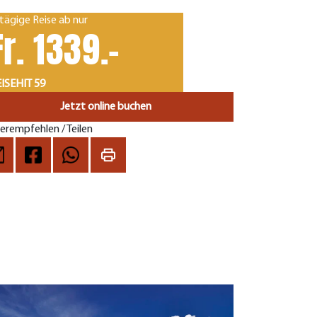
tägige Reise ab nur
Fr. 1339.-
ISEHIT 59
Jetzt online buchen
erempfehlen / Teilen