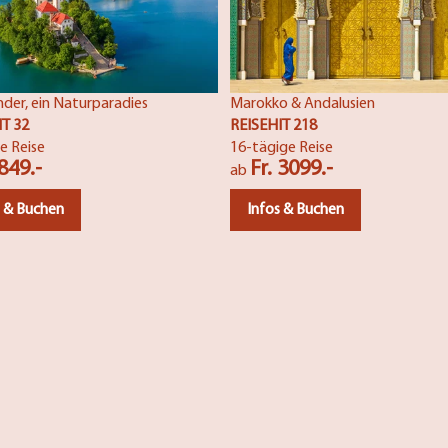
nder, ein Naturparadies
Marokko & Andalusien
IT 32
REISEHIT 218
e Reise
16-tägige Reise
 849.-
Fr. 3099.-
ab
s & Buchen
Infos & Buchen