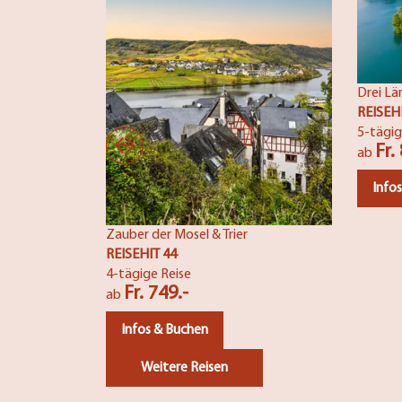
Drei Lä
REISEH
5-tägig
Fr.
ab
Info
Zauber der Mosel & Trier
REISEHIT 44
4-tägige Reise
Fr. 749.-
ab
Infos & Buchen
Weitere Reisen