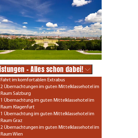
istungen - Alles schon dabei!
Fahrt im komfortablen Extrabus
2 Übernachtungen im guten Mittelklassehotel im
Raum Salzburg
1 Übernachtung im guten Mittelklassehotel im
Raum Klagenfurt
1 Übernachtung im guten Mittelklassehotel im
Raum Graz
2 Übernachtungen im guten Mittelklassehotel im
Raum Wien