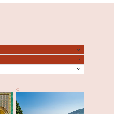
Elba, Ischia & Ca
REISEHIT 233
7-tägige Reise