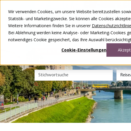
Zum Inhalt springen
Wir verwenden Cookies, um unsere Website bereitzustellen sowie –
Unsere Reisen
Statistik- und Marketingzwecke. Sie können alle Cookies akzepti
Rund ums Reisen
Weitere Informationen finden Sie in unserer
Datenschutzrichtlini
Über uns
Kontakt
Bei Ablehnung werden keine Analyse- oder Marketing-Cookies gese
Wettbewerb
notwendiges Cookie gespeichert, das Ihre Auswahl berücksichtigt
DE
FR
Cookie-Einstellungen
Akzept
0848 00 77 88