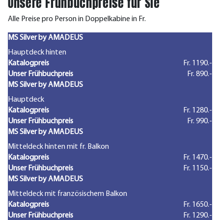
Unsere Frühbuchpreise für Sie
Alle Preise pro Person in Doppelkabine in Fr.
MS Silver by AMADEUS
Hauptdeck hinten
Katalogpreis
Fr. 1190.-
Unser Frühbuchpreis
Fr. 890.-
MS Silver by AMADEUS
Hauptdeck
Katalogpreis
Fr. 1280.-
Unser Frühbuchpreis
Fr. 990.-
MS Silver by AMADEUS
Mitteldeck hinten mit fr. Balkon
Katalogpreis
Fr. 1470.-
Unser Frühbuchpreis
Fr. 1150.-
MS Silver by AMADEUS
Mitteldeck mit französischem Balkon
Katalogpreis
Fr. 1650.-
Unser Frühbuchpreis
Fr. 1290.-