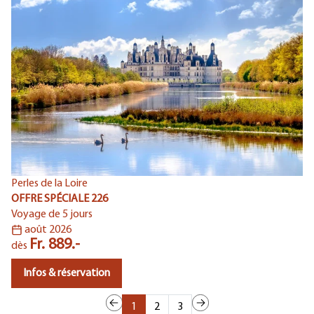
Perles de la Loire
Le
OFFRE SPÉCIALE 226
OF
Voyage de 5 jours
Vo
août 2026
Fr. 889.-
dès
d
Infos & réservation
1
2
3