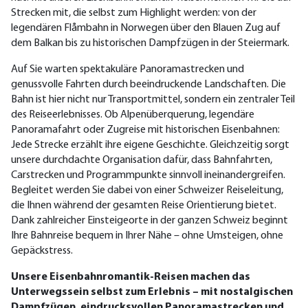
Strecken mit, die selbst zum Highlight werden: von der
legendären Flåmbahn in Norwegen über den Blauen Zug auf
dem Balkan bis zu historischen Dampfzügen in der Steiermark.
Auf Sie warten spektakuläre Panoramastrecken und
genussvolle Fahrten durch beeindruckende Landschaften. Die
Bahn ist hier nicht nur Transportmittel, sondern ein zentraler Teil
des Reiseerlebnisses. Ob Alpenüberquerung, legendäre
Panoramafahrt oder Zugreise mit historischen Eisenbahnen:
Jede Strecke erzählt ihre eigene Geschichte. Gleichzeitig sorgt
unsere durchdachte Organisation dafür, dass Bahnfahrten,
Carstrecken und Programmpunkte sinnvoll ineinandergreifen.
Begleitet werden Sie dabei von einer Schweizer Reiseleitung,
die Ihnen während der gesamten Reise Orientierung bietet.
Dank zahlreicher Einsteigeorte in der ganzen Schweiz beginnt
Ihre Bahnreise bequem in Ihrer Nähe – ohne Umsteigen, ohne
Gepäckstress.
Unsere Eisenbahnromantik-Reisen machen das
Unterwegssein selbst zum Erlebnis – mit nostalgischen
Dampfzügen, eindrucksvollen Panoramastrecken und