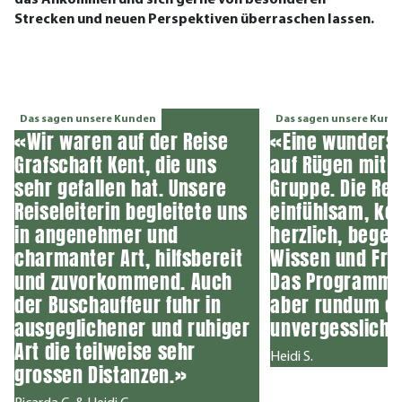
das Ankommen und sich gerne von besonderen
Strecken und neuen Perspektiven überraschen lassen.
Das sagen unsere Kunden
Das sagen unsere Kund
«Wir waren auf der Reise
«Eine wunders
Grafschaft Kent, die uns
auf Rügen mit e
sehr gefallen hat. Unsere
Gruppe. Die Rei
Reiseleiterin begleitete uns
einfühlsam, ko
in angenehmer und
herzlich, begei
charmanter Art, hilfsbereit
Wissen und Fre
und zuvorkommend. Auch
Das Programm w
der Buschauffeur fuhr in
aber rundum ei
ausgeglichener und ruhiger
unvergessliche
Art die teilweise sehr
Heidi S.
grossen Distanzen.»