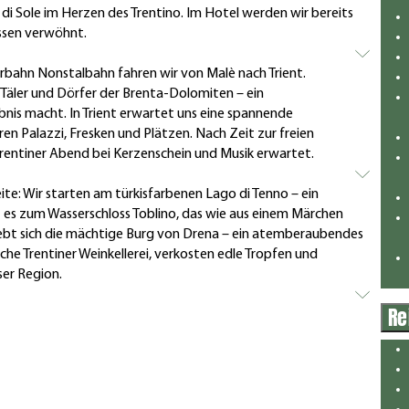
di Sole im Herzen des Trentino. Im Hotel werden wir bereits
ssen verwöhnt.
rbahn Nonstalbahn fahren wir von Malè nach Trient.
e Täler und Dörfer der Brenta-Dolomiten – ein
bnis macht. In Trient erwartet uns eine spannende
en Palazzi, Fresken und Plätzen. Nach Zeit zur freien
 Trentiner Abend bei Kerzenschein und Musik erwartet.
eite: Wir starten am türkisfarbenen Lago di Tenno – ein
ht es zum Wasserschloss Toblino, das wie aus einem Märchen
ebt sich die mächtige Burg von Drena – ein atemberaubendes
he Trentiner Weinkellerei, verkosten edle Tropfen und
ser Region.
Re