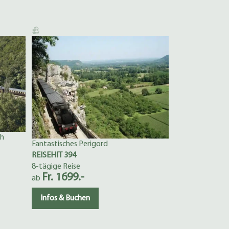
Vom Berner Obe
REISEHIT 311
6-tägige Reise
Fr. 1099.-
ab
Infos & Buch
ch
Fantastisches Perigord
REISEHIT 394
8-tägige Reise
Fr. 1699.-
ab
Infos & Buchen