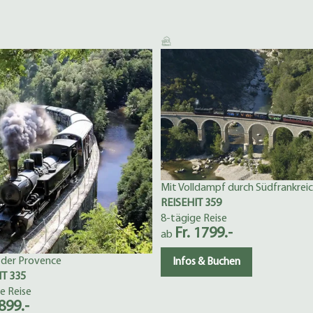
Mit Volldampf durch Südfrankrei
REISEHIT 359
8-tägige Reise
Fr. 1799.-
ab
 der Provence
Infos & Buchen
IT 335
e Reise
 899.-