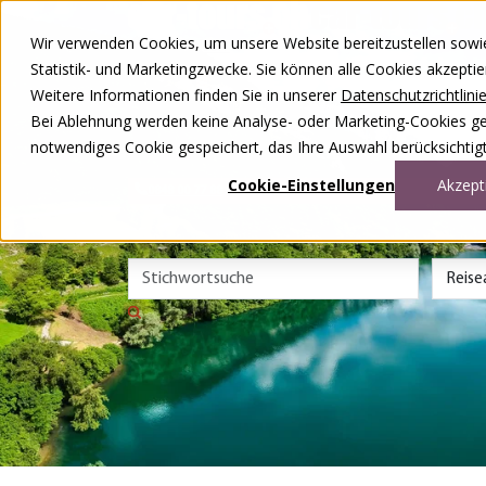
Zum Inhalt springen
Wir verwenden Cookies, um unsere Website bereitzustellen sowie –
Unsere Reisen
Statistik- und Marketingzwecke. Sie können alle Cookies akzepti
Rund ums Reisen
Weitere Informationen finden Sie in unserer
Datenschutzrichtlini
Über uns
Kontakt
Bei Ablehnung werden keine Analyse- oder Marketing-Cookies gese
Wettbewerb
notwendiges Cookie gespeichert, das Ihre Auswahl berücksichtigt
DE
FR
Cookie-Einstellungen
Akzept
0848 00 77 88