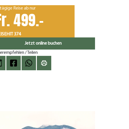
tägige Reise ab nur
Fr. 499.-
ISEHIT 374
Jetzt online buchen
erempfehlen / Teilen