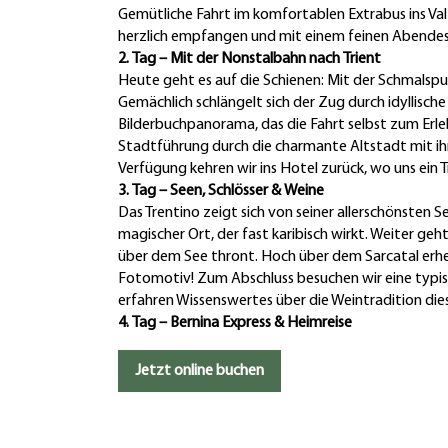
Gemütliche Fahrt im komfortablen Extrabus ins Val 
herzlich empfangen und mit einem feinen Abende
2. Tag – Mit der Nonstalbahn nach Trient
Heute geht es auf die Schienen: Mit der Schmalspu
Gemächlich schlängelt sich der Zug durch idyllisch
Bilderbuchpanorama, das die Fahrt selbst zum Erle
Stadtführung durch die charmante Altstadt mit ihr
Verfügung kehren wir ins Hotel zurück, wo uns ein
3. Tag – Seen, Schlösser & Weine
Das Trentino zeigt sich von seiner allerschönsten S
magischer Ort, der fast karibisch wirkt. Weiter ge
über dem See thront. Hoch über dem Sarcatal erh
Fotomotiv! Zum Abschluss besuchen wir eine typisc
erfahren Wissenswertes über die Weintradition die
4. Tag – Bernina Express & Heimreise
Jetzt online buchen