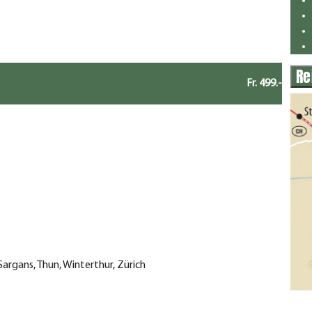
Re
Fr. 499.-
 Sargans, Thun, Winterthur, Zürich