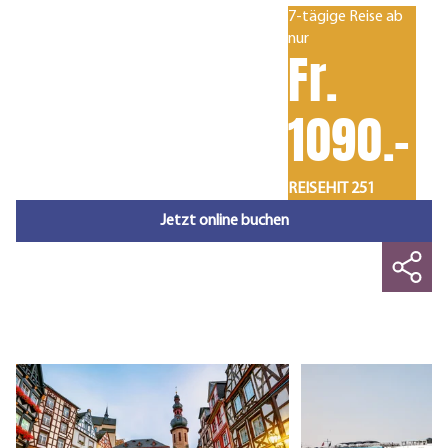
7-tägige Reise ab
nur
Fr.
1090.-
REISEHIT 251
Jetzt online buchen