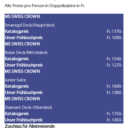
Alle Preise pro Person in Doppelkabine in Fr.
MS SWISS CROWN
Smaragd Deck/Hauptdeck
Katalogpreis
Fr. 1370.-
Unser Frühbuchpreis
Fr. 1090.-
MS SWISS CROWN
Rubin Deck/Mitteldeck
Katalogpreis
Fr. 1540.-
Unser Frühbuchpreis
Fr. 1270.-
MS SWISS CROWN
Junior Suite
Katalogpreis
Fr. 1690.-
Unser Frühbuchpreis
Fr. 1380.-
MS SWISS CROWN
Diamant Deck /Oberdeck
Katalogpreis
Fr. 1750.-
Unser Frühbuchpreis
Fr. 1450.-
Zuschlag für Alleinreisende: