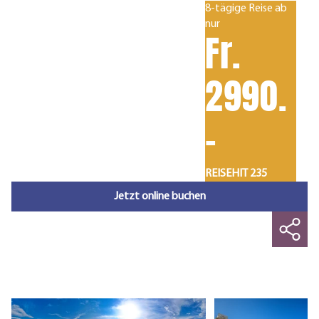
8-tägige Reise ab
nur
Fr.
2990.
-
REISEHIT 235
Jetzt online buchen