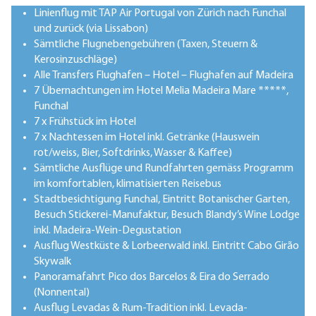
Linienflug mit TAP Air Portugal von Zürich nach Funchal
und zurück (via Lissabon)
Sämtliche Flugnebengebühren (Taxen, Steuern &
Kerosinzuschläge)
Alle Transfers Flughafen – Hotel – Flughafen auf Madeira
7 Übernachtungen im Hotel Melia Madeira Mare *****,
Funchal
7 x Frühstück im Hotel
7 x Nachtessen im Hotel inkl. Getränke (Hauswein
rot/weiss, Bier, Softdrinks, Wasser & Kaffee)
Sämtliche Ausflüge und Rundfahrten gemäss Programm
im komfortablen, klimatisierten Reisebus
Stadtbesichtigung Funchal, Eintritt Botanischer Garten,
Besuch Stickerei-Manufaktur, Besuch Blandy’s Wine Lodge
inkl. Madeira-Wein-Degustation
Ausflug Westküste & Lorbeerwald inkl. Eintritt Cabo Girão
Skywalk
Panoramafahrt Pico dos Barcelos & Eira do Serrado
(Nonnental)
Ausflug Levadas & Rum-Tradition inkl. Levada-