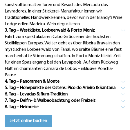
kunstvoll bemalten Türen und Besuch des Mercado dos
Lavradores. In einer Stickerei-Manufaktur lernen wir
traditionelles Handwerk kennen, bevor wir in der Blandy’s Wine
Lodge edlen Madeira-Wein degustieren.
3. Tag – Westküste, Lorbeerwald & Porto Moniz
Fahrt zum spektakulären Cabo Girão, einer der höchsten
Steilklippen Europas. Weiter geht es über Ribeira Brava in den
mystischen Lorbeerwald von Fanal, wo uralte Bäume eine fast
märchenhafte Stimmung schaffen. In Porto Moniz bleibt Zeit
für einen Spaziergang bei den Lavapools. Auf dem Rückweg
Halt im charmanten Câmara de Lobos – inklusive Poncha-
Pause.
4. Tag – Panoramen & Monte
5. Tag – Höhepunkte des Ostens: Pico do Arieiro & Santana
6. Tag – Levadas & Rum-Tradition
7. Tag – Delfin- & Walbeobachtung oder Freizeit
8. Tag – Heimreise
Jetzt online buchen