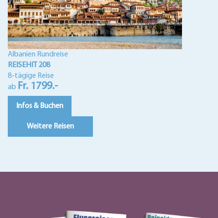
Albanien Rundreise
REISEHIT 208
8-tägige Reise
Fr. 1799.-
ab
Infos & Buchen
Weitere Reisen