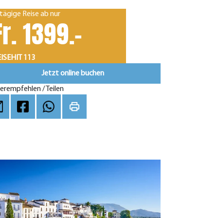
tägige Reise ab nur
Fr. 1399.-
ISEHIT 113
Jetzt online buchen
erempfehlen / Teilen