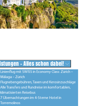
istungen - Alles schon dabei!
Linienflug mit SWISS in Economy Class: Zürich –
Málaga – Zürich
Flugnebengebühren, Taxen und Kerosinzuschläge
Alle Transfers und Rundreise im komfortablen,
klimatisierten Reisebus
7 Übernachtungen im 4-Sterne Hotel in
Torremolinos