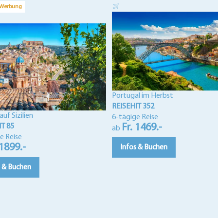
 Werbung
Portugal im Herbst
REISEHIT 352
uf Sizilien
6-tägige Reise
Fr. 1469.-
IT 85
ab
e Reise
 1899.-
Infos & Buchen
s & Buchen