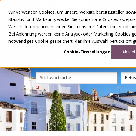
Zum Inhalt springen
Wir verwenden Cookies, um unsere Website bereitzustellen sowie –
Unsere Reisen
Statistik- und Marketingzwecke. Sie können alle Cookies akzepti
Rund ums Reisen
Weitere Informationen finden Sie in unserer
Datenschutzrichtlini
Über uns
Kontakt
Bei Ablehnung werden keine Analyse- oder Marketing-Cookies gese
Wettbewerb
notwendiges Cookie gespeichert, das Ihre Auswahl berücksichtigt
DE
FR
Cookie-Einstellungen
Akzept
0848 00 77 88