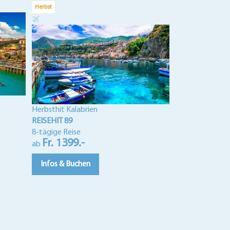
Herbst
Goldener Herbst
REISEHIT 285
8-tägige Reise
Fr. 1599.-
ab
Infos & Buch
Herbsthit Kalabrien
REISEHIT 89
8-tägige Reise
Fr. 1399.-
ab
Infos & Buchen