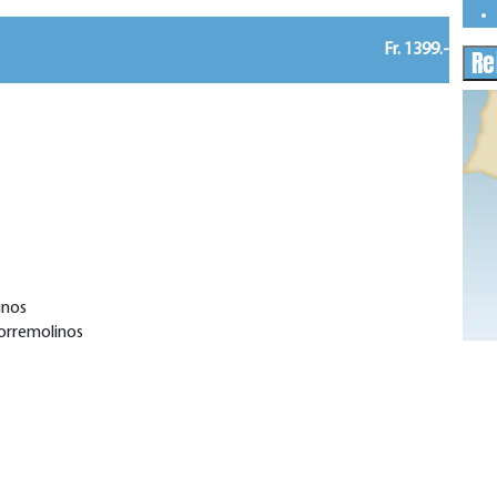
Fr. 1399.-
Re
-
inos
orremolinos