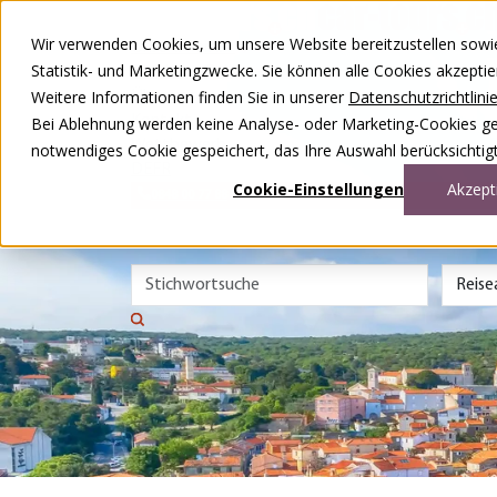
Zum Inhalt springen
Wir verwenden Cookies, um unsere Website bereitzustellen sowie –
Unsere Reisen
Statistik- und Marketingzwecke. Sie können alle Cookies akzepti
Rund ums Reisen
Weitere Informationen finden Sie in unserer
Datenschutzrichtlini
Über uns
Kontakt
Bei Ablehnung werden keine Analyse- oder Marketing-Cookies gese
Wettbewerb
notwendiges Cookie gespeichert, das Ihre Auswahl berücksichtigt
DE
FR
Cookie-Einstellungen
Akzept
0848 00 77 88