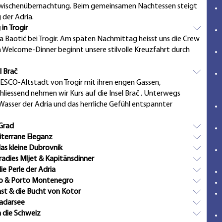
Zwischenübernachtung. Beim gemeinsamen Nachtessen steigt
 der Adria.
in Trogir
a Baotić bei Trogir. Am späten Nachmittag heisst uns die Crew
 Welcome-Dinner beginnt unsere stilvolle Kreuzfahrt durch
l Brač
SCO-Altstadt von Trogir mit ihren engen Gassen,
hliessend nehmen wir Kurs auf die Insel Brač . Unterwegs
Wasser der Adria und das herrliche Gefühl entspannter
 Grad
iterrane Eleganz
as kleine Dubrovnik
adies Mljet & Kapitänsdinner
ie Perle der Adria
ro & Porto Montenegro
ast & die Bucht von Kotor
kadarsee
n die Schweiz