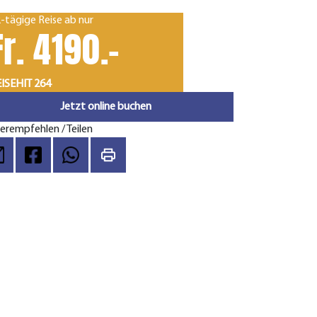
-tägige Reise ab nur
Fr. 4190.-
ISEHIT 264
Jetzt online buchen
erempfehlen / Teilen