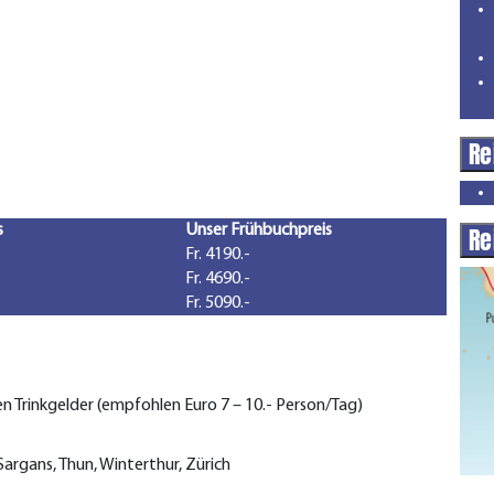
Re
s
Unser Frühbuchpreis
Re
Fr. 4190.-
Fr. 4690.-
Fr. 5090.-
en Trinkgelder (empfohlen Euro 7 – 10.- Person/Tag)
 Sargans, Thun, Winterthur, Zürich