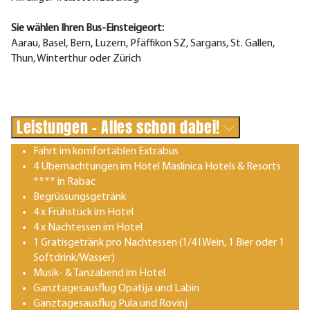
Sie wählen Ihren Bus-Einsteigeort:
Aarau, Basel, Bern, Luzern, Pfäffikon SZ, Sargans, St. Gallen,
Thun, Winterthur oder Zürich
Leistungen - Alles schon dabei!
Fahrt im komfortablen Extrabus
4 Übernachtungen im Hotel Maslinica Hotels & Resorts
**** in Rabac
Begrüssungsgetränk
4 x Frühstück im Hotel
4 x Nachtessen im Hotel
1 Gratisgetränk pro Nachtessen (1/4 l Wein, 1 Bier oder 1
Softdrink/Wasser)
Musik- & Tanzabend im Hotel
Ganztagesausflug Opatija und Labin
Ganztagesausflug Pula und Rovinj