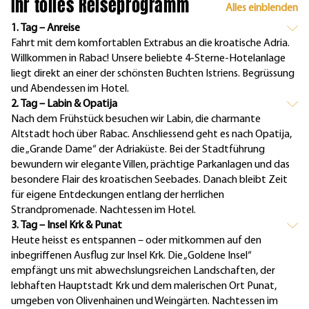
Ihr tolles Reiseprogramm
Alles einblenden
1. Tag – Anreise
Fahrt mit dem komfortablen Extrabus an die kroatische Adria.
Willkommen in Rabac! Unsere beliebte 4-Sterne-Hotelanlage
liegt direkt an einer der schönsten Buchten Istriens. Begrüssung
und Abendessen im Hotel.
2. Tag – Labin & Opatija
Nach dem Frühstück besuchen wir Labin, die charmante
Altstadt hoch über Rabac. Anschliessend geht es nach Opatija,
die „Grande Dame“ der Adriaküste. Bei der Stadtführung
bewundern wir elegante Villen, prächtige Parkanlagen und das
besondere Flair des kroatischen Seebades. Danach bleibt Zeit
für eigene Entdeckungen entlang der herrlichen
Strandpromenade. Nachtessen im Hotel.
3. Tag – Insel Krk & Punat
Heute heisst es entspannen – oder mitkommen auf den
inbegriffenen Ausflug zur Insel Krk. Die „Goldene Insel“
empfängt uns mit abwechslungsreichen Landschaften, der
lebhaften Hauptstadt Krk und dem malerischen Ort Punat,
umgeben von Olivenhainen und Weingärten. Nachtessen im