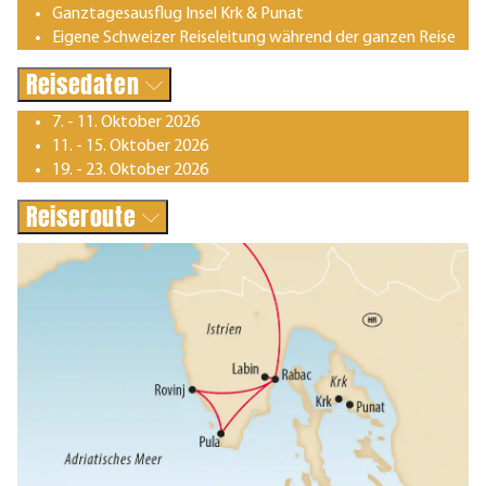
Ganztagesausflug Insel Krk & Punat
Eigene Schweizer Reiseleitung während der ganzen Reise
Reisedaten
7. - 11. Oktober 2026
11. - 15. Oktober 2026
19. - 23. Oktober 2026
Reiseroute