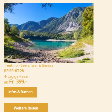
Trentino - Seen, Täler & Genuss
REISEHIT 28
4-tägige Reise
Fr. 399.-
ab
Infos & Buchen
Weitere Reisen