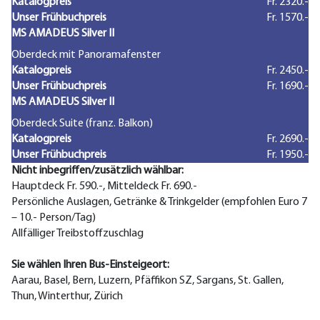
Katalogpreis
Fr. 2320.-
Unser Frühbuchpreis
Fr. 1570.-
MS AMADEUS Silver II
Oberdeck mit Panoramafenster
Katalogpreis
Fr. 2450.-
Unser Frühbuchpreis
Fr. 1690.-
MS AMADEUS Silver II
Oberdeck Suite (franz. Balkon)
Katalogpreis
Fr. 2690.-
Unser Frühbuchpreis
Fr. 1950.-
Nicht inbegriffen/zusätzlich wählbar:
Hauptdeck Fr. 590.-, Mitteldeck Fr. 690.-
Persönliche Auslagen, Getränke & Trinkgelder (empfohlen Euro 7
– 10.- Person/Tag)
Allfälliger Treibstoffzuschlag
Sie wählen Ihren Bus-Einsteigeort:
Aarau, Basel, Bern, Luzern, Pfäffikon SZ, Sargans, St. Gallen,
Thun, Winterthur, Zürich