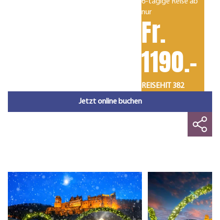
6-tägige Reise ab
nur
Fr.
1190.-
REISEHIT 382
Jetzt online buchen