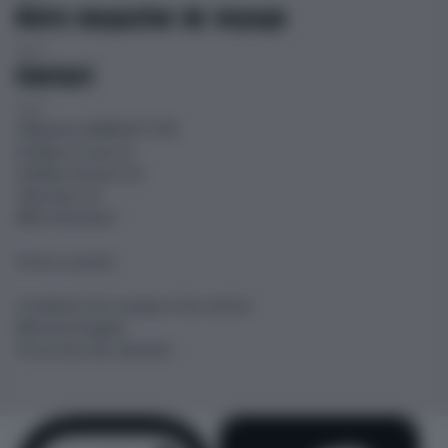
Notre magazine de voyage
Contact
Téléphone 0848 00 77 99
info@car-tours.ch
Holiday Partner AG
Talstrasse 24
8852 Altendorf
Postes vacants
Conditions de voyage et de contrat
Mentions légales
Protection des données