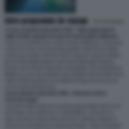
Votre programme de voyage
Tout développer
1er jour, vendredi 4 septembre 2026 – Trajet jusque dans la
vallée du Rhin supérieur & musée de l’automobile à Mulhouse
Trajet en car spécial tout confort jusqu’à Mulhouse. Un premier
temps fort nous y attend: la plus grande collection de vieilles
voitures au monde. Parmi les trésors exposés, on peut admirer
plus de 40 modèles Bugatti, ainsi que la légendaire Bugatti
Royale, dont il n’existe que deux exemplaires. Puis temps libre à
Mulhouse, avant de rejoindre notre élégant hôtel 4 étoiles de la
vallée du Rhin supérieur, où un délicieux repas du soir nous est
servi en guise de bienvenue.
2e jour, samedi 5 septembre 2026 – Charmant circuit à
travers les Vosges
La journée débute par une excursion panoramique dans le sud
des Vosges: nous admirons le «Grand Ballon», savourons un
repas marcaire rustique dans une ferme-auberge typique et
découvrons Gérardmer, la «perle des Vosges». Nous continuons