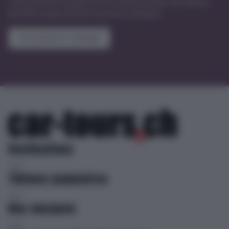
votre prochain voyage de rêve commence peut-être dès les
premières pages de notre nouveau catalogue.
Commander le catalogue
Destinations
Thèmes populaires
Nos marques