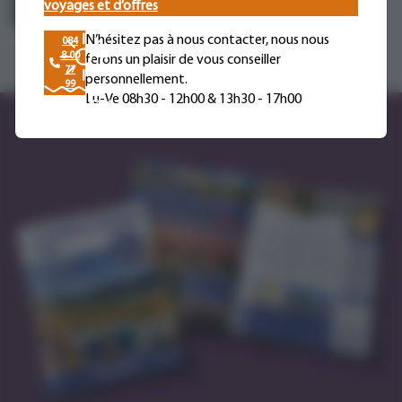
voyages et d’offres
Autres voyages
N’hésitez pas à nous contacter, nous nous
084
8 00
ferons un plaisir de vous conseiller
77
personnellement.
99
Lu-Ve 08h30 - 12h00 & 13h30 - 17h00