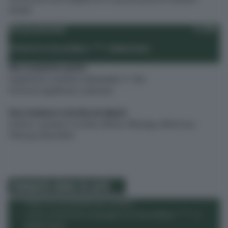
double.
Prix par personne
Fr. 899.-
à l’hôtel Au Cheval Blanc ****, Baldersheim
Non compris/en option:
Supplément chambre individuelle: Fr. 160.-
Eventuel supplément carburant
Vous choisissez votre lieu de départ:
Genève, Lausanne, Yverdon, Bienne, Martigny, Montreux,
Fribourg, Neuchâtel
Compris dans le prix
Trajet en car spécial tout confort
3 nuits à l’hôtel de campagne Au Cheval Blanc ****, à
Baldersheim