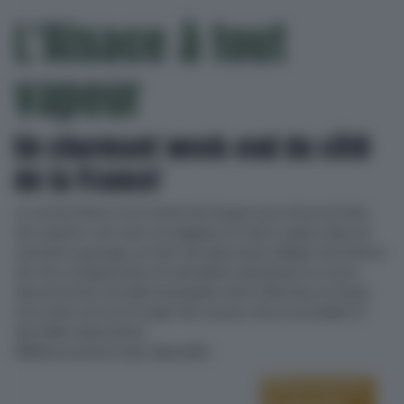
L'Alsace à tout
vapeur
Un charmant week-end du côté
de la France!
Le sud de l’Alsace et le massif des Vosges nous réservent bien
des surprises: une virée nostalgique en train à vapeur dans de
ravissants paysages, la visite des plus beaux villages de la Route
des vins, la dégustation de spécialités alsaciennes en toute
décontraction, de jolies bourgades riches d’histoire, le temps
d’un week-end sous le signe des saveurs, de la convivialité et
des belles impressions!
Malheureusement plus disponible
Malheureusement