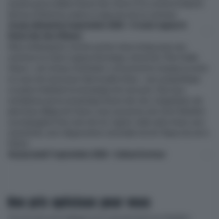
ensuite par la célèbre Route des Crêtes et le col de la Schlucht.
Retour à l’hôtel en soirée et repas du soir en commun.
3e jour, dimanche 6 septembre 2026 – A toute vapeur &
Route des vins d’Alsace
Nous embarquons comme au bon vieux temps pour une
aventure en train à vapeur historique, à bord du «Thur Doller
Alsace », de Cernay à Sentheim. La locomotive marque un arrêt
en cours de route pour faire le plein d’eau – une sympathique
occasion d’admirer la mécanique de tout près. Puis nous
enchaînons par la romantique Route des vins: à Eguisheim, élu
plus beau village de France, nous savourons une tarte flambée
accompagnée d’un verre de vin. L’après-midi, visite d’une cave
renommée, avec dégustation conviviale à la clé. Repas du soir à
l’hôtel.
4e jour, lundi 7 septembre 2026 – Colmar & retour
Nos prix spéciaux pour vous
Tous les prix sont indiqués en Fr. par personne en chambre