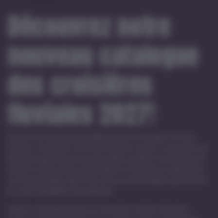
Découvrez notre
nouveau catalogue
des croisières
fluviales 2027!
Découvrez l'une des plus belles façons de voyager à travers
l'Europe. À bord de votre hôtel flottant, laissez-vous porter au
fil de paysages fluviaux spectaculaires, profitez de journées de
détente, de moments gourmands et d'excursions captivantes
vers les plus belles villes et les sites incontournables qui bordent
les voies navigables européennes.
Laissez-vous inspirer par nos nouvelles croisières fluviales –