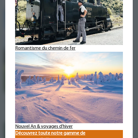
Romantisme du chemin de fer
Nostalgie entre Danube et Vltava
OFFRE SPÉCIALE 220
Voyage de 6 jours
Fr. 1059.-
dès
Nouvel An & voyages d’hiver
Infos & réservation
Découvrez toute notre gamme de