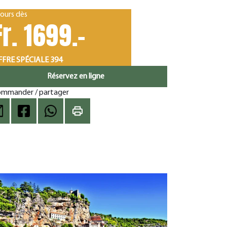
jours dès
Fr. 1699.-
FRE SPÉCIALE 394
Réservez en ligne
mmander / partager