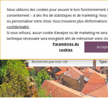
Aller au contenu
Nous utilisons des cookies pour assurer le bon fonctionnement de
Nos voyages
consentement – à des fins de statistiques et de marketing. Vous
Autour du voyage
ou personnaliser votre choix. Vous trouverez plus d’information
A notre sujet
Contact
confidentialité.
Concours
Si vous refusez, aucun cookie d’analyse ou de marketing ne sera
DE
FR
technique nécessaire sera enregistré afin de mémoriser votre cho
0848 00 77 99
Paramètres du
Accept
cookies