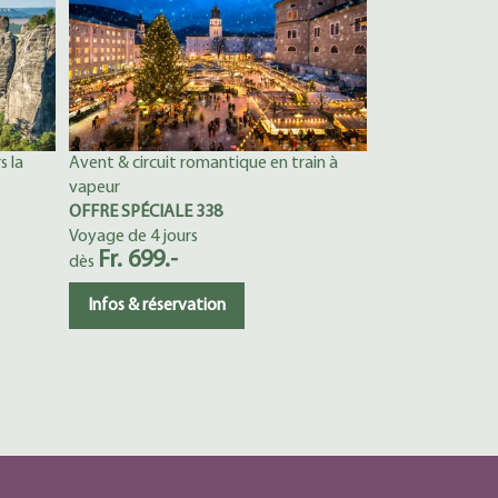
s la
Avent & circuit romantique en train à
vapeur
OFFRE SPÉCIALE 338
Voyage de 4 jours
Fr. 699.-
dès
Infos & réservation