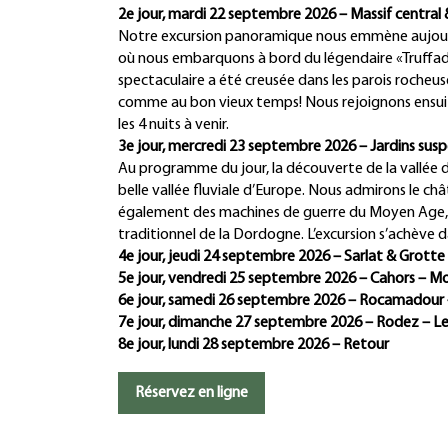
2e jour, mardi 22 septembre 2026 – Massif central &
Notre excursion panoramique nous emmène aujourd’h
où nous embarquons à bord du légendaire «Truffadou
spectaculaire a été creusée dans les parois rocheu
comme au bon vieux temps! Nous rejoignons ensuite
les 4 nuits à venir.
3e jour, mercredi 23 septembre 2026 – Jardins sus
Au programme du jour, la découverte de la vallée
belle vallée fluviale d’Europe. Nous admirons le châ
également des machines de guerre du Moyen Age,
traditionnel de la Dordogne. L’excursion s’achève 
4e jour, jeudi 24 septembre 2026 – Sarlat & Grotte
5e jour, vendredi 25 septembre 2026 – Cahors – Mo
6e jour, samedi 26 septembre 2026 – Rocamadour 
7e jour, dimanche 27 septembre 2026 – Rodez – L
8e jour, lundi 28 septembre 2026 – Retour
Réservez en ligne