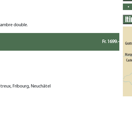
It
chambre double.
Fr. 1699.-
treux, Fribourg, Neuchâtel