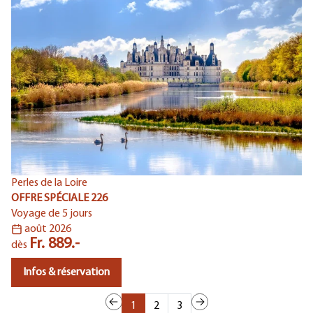
Perles de la Loire
Le
OFFRE SPÉCIALE 226
OF
Voyage de 5 jours
Vo
août 2026
Fr. 889.-
dès
d
Infos & réservation
1
2
3