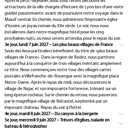
Après le petit-déjeuner, nous vous ferons découvrir les
attractions de la ville chargée d’histoire de Lyon lors d’une visite
guidée passionnante, avant de poursuivre notre voyage dans le
Massif central. En chemin, nous admirerons l’imposante église
d’Issoire, un joyau roman du XIIe siècle. Le soir, nous nous
installerons dans notre magnifique hôtel pour les cinq
prochaines nuits, où nous serons attendus pour le repas du soir.
3e jour, lundi 7 juin 2027 – Les plus beaux villages de France
Seuls des lieux particuliers bénéficient du titre de «plus beaux
villages de France». Dans la région de Rodez, nous partirons
aujourd’hui à la conquête de trois villages méritant amplement
ce titre. Nous commençons notre tour des villages cartes
postales à Villefranche-de-Rouergue avec la magnifique place
Notre-Dame. Après le repas de midi, nous découvrirons le
village de Najac et son imposante forteresse, trônant sur un
long éperon rocheux. Sur le chemin du retour, nous passerons
par le magnifique village de Belcastel, surplombé par un
imposant château. Repas du soir à l’hôtel.
4e jour, mardi 8 juin 2027 – Du canyon à la bergerie
5e jour, mercredi 9 juin 2027 – Trésors d’églises, balade en
bateau & hiéroglyphes