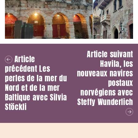
Article suivant
Article
Havila, les
précédent
Les
nouveaux navires
perles de la mer du
postaux
Nord et de la mer
norvégiens avec
Baltique avec Silvia
Steffy Wunderlich
Stöckli