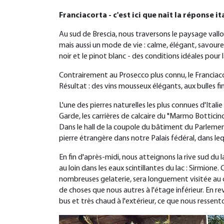
Franciacorta - c'est ici que naît la réponse 
Au sud de Brescia, nous traversons le paysage vallonn
mais aussi un mode de vie : calme, élégant, savoureu
noir et le pinot blanc - des conditions idéales pou
Contrairement au Prosecco plus connu, le Franciac
Résultat : des vins mousseux élégants, aux bulles f
L'une des pierres naturelles les plus connues d'Ital
Garde, les carrières de calcaire du "Marmo Botticin
Dans le hall de la coupole du bâtiment du Parlement
pierre étrangère dans notre Palais fédéral, dans le
En fin d'après-midi, nous atteignons la rive sud du
au loin dans les eaux scintillantes du lac : Sirmione
nombreuses gelaterie, sera longuement visitée au 
de choses que nous autres à l'étage inférieur. En re
bus et très chaud à l'extérieur, ce que nous ressent