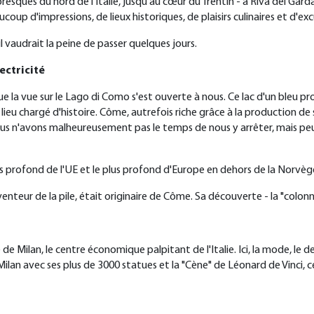
oresques du nord de l'Italie, jusqu'au cœur du Trentin - à Riva del Gar
ucoup d'impressions, de lieux historiques, de plaisirs culinaires et d'exc
l vaudrait la peine de passer quelques jours.
ectricité
ue la vue sur le Lago di Como s'est ouverte à nous. Ce lac d'un bleu pr
ieu chargé d'histoire. Côme, autrefois riche grâce à la production de so
 n'avons malheureusement pas le temps de nous y arrêter, mais peut-
lus profond de l'UE et le plus profond d'Europe en dehors de la Norvèg
venteur de la pile, était originaire de Côme. Sa découverte - la "colo
 Milan, le centre économique palpitant de l'Italie. Ici, la mode, le des
lan avec ses plus de 3000 statues et la "Cène" de Léonard de Vinci, c