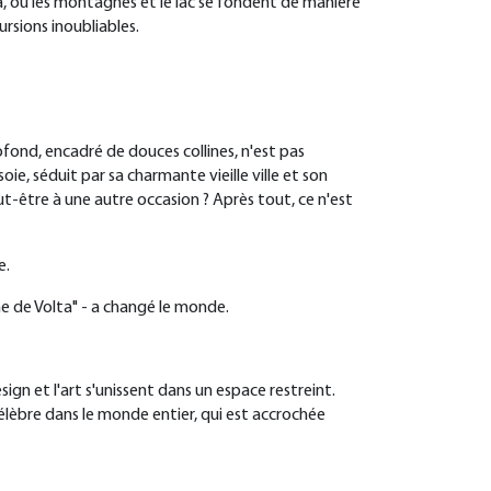
da, où les montagnes et le lac se fondent de manière
ursions inoubliables.
ofond, encadré de douces collines, n'est pas
ie, séduit par sa charmante vieille ville et son
être à une autre occasion ? Après tout, ce n'est
e.
nne de Volta" - a changé le monde.
ign et l'art s'unissent dans un espace restreint.
élèbre dans le monde entier, qui est accrochée