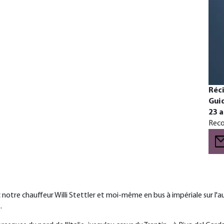
Réci
Gui
23 a
Reco
c notre chauffeur Willi Stettler et moi-même en bus à impériale sur l'
.