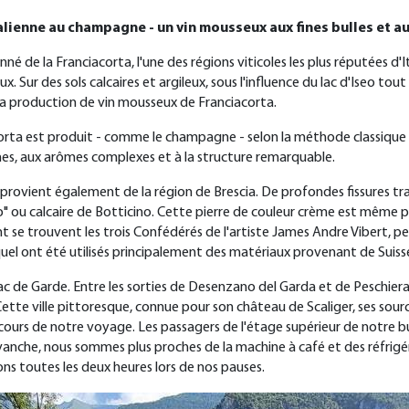
italienne au champagne - un vin mousseux aux fines bulles et 
é de la Franciacorta, l'une des régions viticoles les plus réputées d'Ita
x. Sur des sols calcaires et argileux, sous l'influence du lac d'Iseo to
r la production de vin mousseux de Franciacorta.
orta est produit - comme le champagne - selon la méthode classique 
ines, aux arômes complexes et à la structure remarquable.
ie provient également de la région de Brescia. De profondes fissures tr
o" ou calcaire de Botticino. Cette pierre de couleur crème est même pa
 se trouvent les trois Confédérés de l'artiste James Andre Vibert, pe
quel ont été utilisés principalement des matériaux provenant de Suiss
 lac de Garde. Entre les sorties de Desenzano del Garda et de Peschiera
. Cette ville pittoresque, connue pour son château de Scaliger, ses sour
cours de notre voyage. Les passagers de l'étage supérieur de notre b
vanche, nous sommes plus proches de la machine à café et des réfrigéra
ons toutes les deux heures lors de nos pauses.