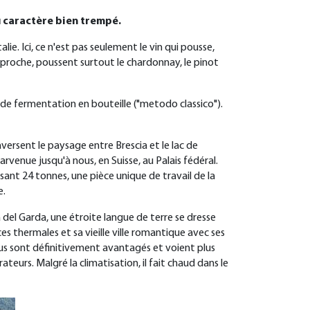
au caractère bien trempé.
lie. Ici, ce n'est pas seulement le vin qui pousse,
ut proche, poussent surtout le chardonnay, le pinot
de fermentation en bouteille ("metodo classico").
aversent le paysage entre Brescia et le lac de
rvenue jusqu'à nous, en Suisse, au Palais fédéral.
sant 24 tonnes, une pièce unique de travail de la
e.
 del Garda, une étroite langue de terre se dresse
ces thermales et sa vieille ville romantique avec ses
us sont définitivement avantagés et voient plus
teurs. Malgré la climatisation, il fait chaud dans le