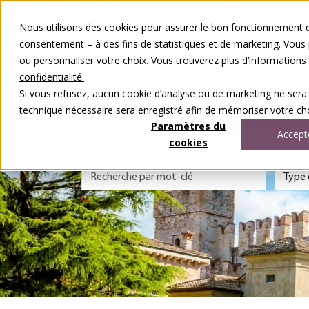
Aller au contenu
Nous utilisons des cookies pour assurer le bon fonctionnement de
Nos voyages
consentement – à des fins de statistiques et de marketing. Vous
Autour du voyage
ou personnaliser votre choix. Vous trouverez plus d’information
A notre sujet
Contact
confidentialité.
Concours
Si vous refusez, aucun cookie d’analyse ou de marketing ne sera
DE
FR
technique nécessaire sera enregistré afin de mémoriser votre cho
0848 00 77 99
Paramètres du
Accept
cookies