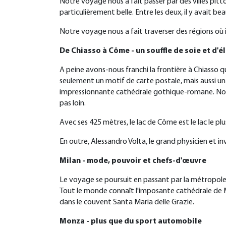
Notre voyage nous a fait passer par des villes pitt
particulièrement belle. Entre les deux, il y avait bea
Notre voyage nous a fait traverser des régions où i
De Chiasso à Côme - un souffle de soie et d'él
A peine avons-nous franchi la frontière à Chiasso q
seulement un motif de carte postale, mais aussi un l
impressionnante cathédrale gothique-romane. Nous
pas loin.
Avec ses 425 mètres, le lac de Côme est le lac le p
En outre, Alessandro Volta, le grand physicien et in
Milan - mode, pouvoir et chefs-d'œuvre
Le voyage se poursuit en passant par la métropole de
Tout le monde connaît l'imposante cathédrale de Mi
dans le couvent Santa Maria delle Grazie.
Monza - plus que du sport automobile