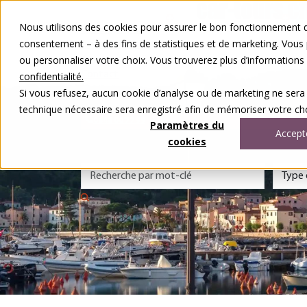
Aller au contenu
Nous utilisons des cookies pour assurer le bon fonctionnement de
Nos voyages
consentement – à des fins de statistiques et de marketing. Vous
Autour du voyage
ou personnaliser votre choix. Vous trouverez plus d’information
A notre sujet
Contact
confidentialité.
Concours
Si vous refusez, aucun cookie d’analyse ou de marketing ne sera
DE
FR
technique nécessaire sera enregistré afin de mémoriser votre cho
0848 00 77 99
Paramètres du
Accept
cookies