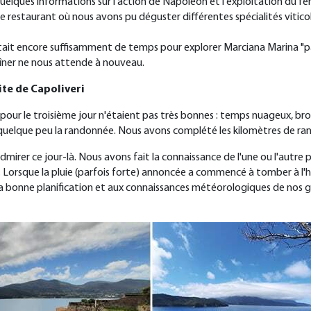
 quelques informations sur l'action de Napoléon et l'exploitation du fe
estaurant où nous avons pu déguster différentes spécialités viticole
restait encore suffisamment de temps pour explorer Marciana Marina "p
 dîner ne nous attende à nouveau
.
ite de
Capoliveri
ur le troisième jour n'étaient pas très bonnes : temps nuageux, brou
 quelque peu la randonnée. Nous avons complété les kilomètres de ra
irer ce jour-là. Nous avons fait la connaissance de l'une ou l'autre
s. Lorsque la pluie (parfois forte) annoncée a commencé à tomber à l'
a bonne planification et aux connaissances météorologiques de nos gui