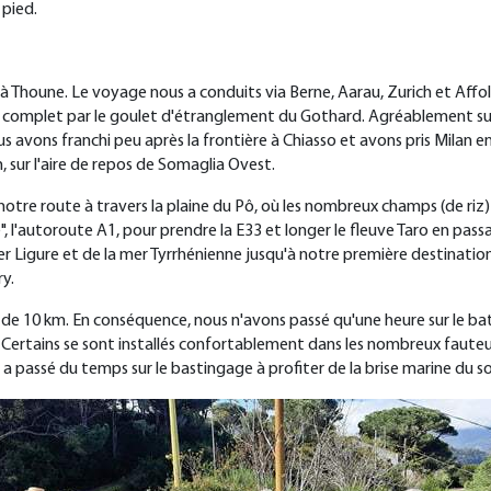
 pied
.
Thoune. Le voyage nous a conduits via Berne, Aarau, Zurich et Affolt
 complet par le goulet d'étranglement du Gothard. Agréablement surpr
nous avons franchi peu après la frontière à Chiasso et avons pris Milan
, sur l'aire de repos de Somaglia Ovest
.
 notre route à travers la plaine du Pô, où les nombreux champs (de ri
 l'autoroute A1, pour prendre la E33 et longer le fleuve Taro en passan
er Ligure et de la mer Tyrrhénienne jusqu'à notre première destination 
ry
.
que de 10 km. En conséquence, nous n'avons passé qu'une heure sur le
 : Certains se sont installés confortablement dans les nombreux fauteui
passé du temps sur le bastingage à profiter de la brise marine du so