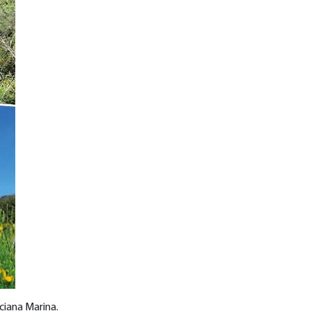
rciana Marina
.