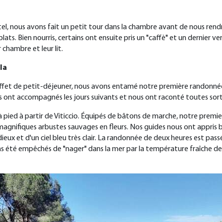
tel, nous avons fait un petit tour dans la chambre avant de nous rend
 plats. Bien nourris, certains ont ensuite pris un "caffè" et un dernier v
 chambre et leur lit
.
la
fet de petit-déjeuner, nous avons entamé notre première randonnée. 
nous ont accompagnés les jours suivants et nous ont raconté toutes sort
 pied à partir de Viticcio. Équipés de bâtons de marche, notre premie
 magnifiques arbustes sauvages en fleurs. Nos guides nous ont appris 
dieux et d'un ciel bleu très clair. La randonnée de deux heures est pass
pas été empêchés de "nager" dans la mer par la température fraîche de 