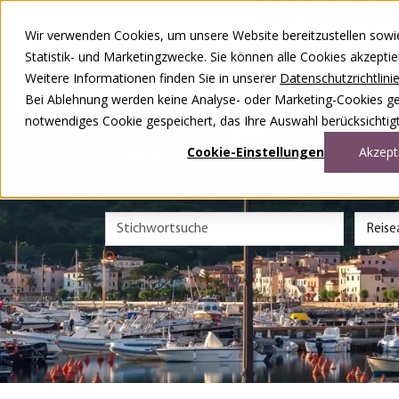
Zum Inhalt springen
Wir verwenden Cookies, um unsere Website bereitzustellen sowie –
Unsere Reisen
Statistik- und Marketingzwecke. Sie können alle Cookies akzepti
Rund ums Reisen
Weitere Informationen finden Sie in unserer
Datenschutzrichtlini
Über uns
Kontakt
Bei Ablehnung werden keine Analyse- oder Marketing-Cookies gese
Wettbewerb
notwendiges Cookie gespeichert, das Ihre Auswahl berücksichtigt
DE
FR
Cookie-Einstellungen
Akzept
0848 00 77 88