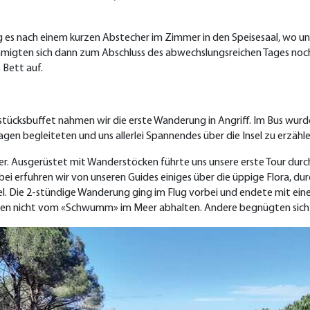
 es nach einem kurzen Abstecher im Zimmer in den Speisesaal, wo uns 
igten sich dann zum Abschluss des abwechslungsreichen Tages noch 
 Bett auf.
tücksbuffet nahmen wir die erste Wanderung in Angriff. Im Bus wurd
gen begleiteten und uns allerlei Spannendes über die Insel zu erzähl
iter. Ausgerüstet mit Wanderstöcken führte uns unsere erste Tour dur
bei erfuhren wir von unseren Guides einiges über die üppige Flora, d
 Die 2-stündige Wanderung ging im Flug vorbei und endete mit einer 
ren nicht vom «Schwumm» im Meer abhalten. Andere begnügten sich m