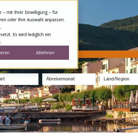
 mit Ihrer Einwilligung – für
eren oder Ihre Auswahl anpassen.
e
.
tzt. Es wird lediglich ein
.
ieren
Ablehnen