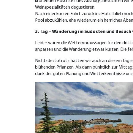
krönenden Abschluss des Ausflugs, besuchten wir
Weinspezialitäten degustieren.
Nach einer kurzen Fahrt zurück ins Hotel blieb no
Pool abzukühlen, ehe wiederum ein herrliches Abe
3. Tag – Wanderung im Südosten und Besuch 
Leider waren die Wettervoraussagen für den drit
anpassen und die Wanderung etwas kürzen. Die fe
Nichtsdestotrotz hatten wir auch an diesem Tag ei
blühenden Pflanzen. Als dann pünktlich zur Mittags
dank der guten Planung und Wetterkenntnisse unsere