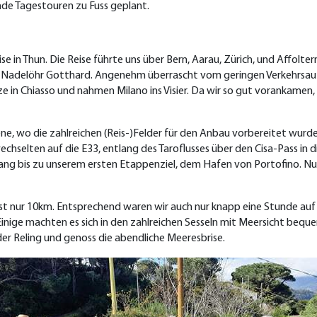
ende Tagestouren zu Fuss geplant.
 in Thun. Die Reise führte uns über Bern, Aarau, Zürich, und Affolter
 das Nadelöhr Gotthard. Angenehm überrascht vom geringen Verkehrs
ze in Chiasso und nahmen Milano ins Visier. Da wir so gut vorankamen
bene, wo die zahlreichen (Reis‑)Felder für den Anbau vorbereitet wur
chselten auf die E33, entlang des Taroflusses über den Cisa-Pass in 
tlang bis zu unserem ersten Etappenziel, dem Hafen von Portofino. N
 ist nur 10km. Entsprechend waren wir auch nur knapp eine Stunde auf
Einige machten es sich in den zahlreichen Sesseln mit Meersicht beq
 der Reling und genoss die abendliche Meeresbrise.