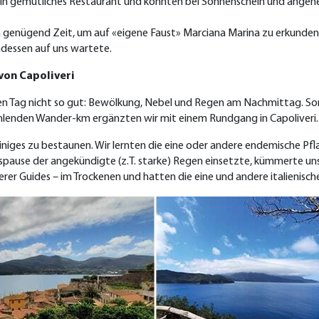
 ein gemütliches Restaurant und konnten bei Sonnenschein und ange
ch genügend Zeit, um auf «eigene Faust» Marciana Marina zu erkunden
ndessen auf uns wartete.
von Capoliveri
ten Tag nicht so gut: Bewölkung, Nebel und Regen am Nachmittag. 
hlenden Wander-km ergänzten wir mit einem Rundgang in Capoliveri.
niges zu bestaunen. Wir lernten die eine oder andere endemische Pfla
pause der angekündigte (z.T. starke) Regen einsetzte, kümmerte uns d
r Guides – im Trockenen und hatten die eine und andere italienische