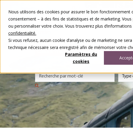
Aller au contenu
Nous utilisons des cookies pour assurer le bon fonctionnement de
Nos voyages
consentement – à des fins de statistiques et de marketing. Vous
Autour du voyage
ou personnaliser votre choix. Vous trouverez plus d’information
A notre sujet
Contact
confidentialité.
Concours
Si vous refusez, aucun cookie d’analyse ou de marketing ne sera
DE
FR
technique nécessaire sera enregistré afin de mémoriser votre cho
0848 00 77 99
Paramètres du
Accept
cookies