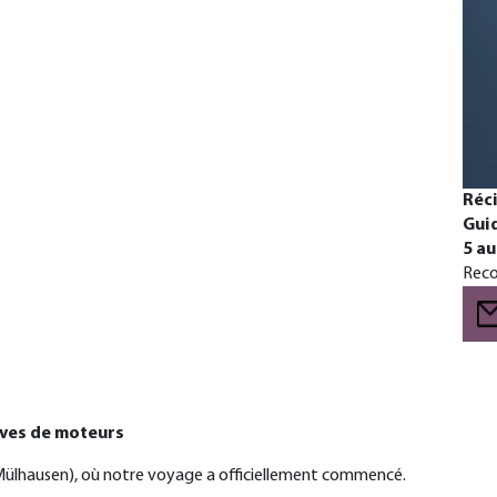
Réci
Gui
5 a
Reco
êves de moteurs
 (Mülhausen), où notre voyage a officiellement commencé.