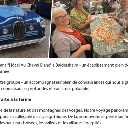
gant
"
Hôtel Au Cheval Blanc
"
à Baldersheim - un établissement plein de 
urnée.
notre groupe - un accompagnateur plein de connaissances qui nous a gu
es connaissances profondes et son cœur palpable.
aite à la ferme
igne de la nature et des montagnes des Vosges. Notre voyage panorami
ue pour sa collégiale de style gothique. De là, nous avons serpenté sur 
hauteurs boisées, les vallées et les villages éparpillés.