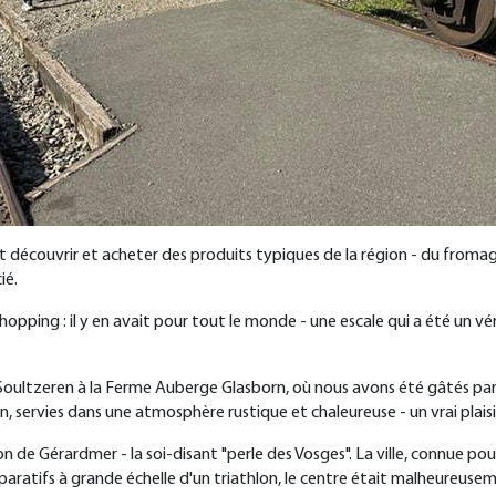
t découvrir et acheter des produits typiques de la région - du fromag
ié.
opping : il y en avait pour tout le monde - une escale qui a été un v
oultzeren à la Ferme Auberge Glasborn, où nous avons été gâtés par u
 servies dans une atmosphère rustique et chaleureuse - un vrai plaisir
 de Gérardmer - la soi-disant "perle des Vosges". La ville, connue pou
réparatifs à grande échelle d'un triathlon, le centre était malheureuse