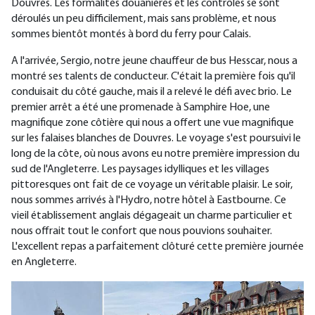
Douvres. Les formalités douanières et les contrôles se sont
déroulés un peu difficilement, mais sans problème, et nous
sommes bientôt montés à bord du ferry pour Calais.
A l'arrivée, Sergio, notre jeune chauffeur de bus Hesscar, nous a
montré ses talents de conducteur. C'était la première fois qu'il
conduisait du côté gauche, mais il a relevé le défi avec brio. Le
premier arrêt a été une promenade à Samphire Hoe, une
magnifique zone côtière qui nous a offert une vue magnifique
sur les falaises blanches de Douvres. Le voyage s'est poursuivi le
long de la côte, où nous avons eu notre première impression du
sud de l'Angleterre. Les paysages idylliques et les villages
pittoresques ont fait de ce voyage un véritable plaisir. Le soir,
nous sommes arrivés à l'Hydro, notre hôtel à Eastbourne. Ce
vieil établissement anglais dégageait un charme particulier et
nous offrait tout le confort que nous pouvions souhaiter.
L'excellent repas a parfaitement clôturé cette première journée
en Angleterre.