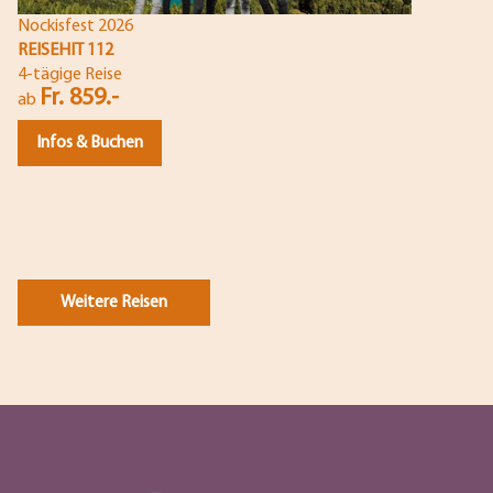
Nockisfest 2026
REISEHIT 112
4-tägige Reise
Fr. 859.-
ab
Infos & Buchen
Weitere Reisen