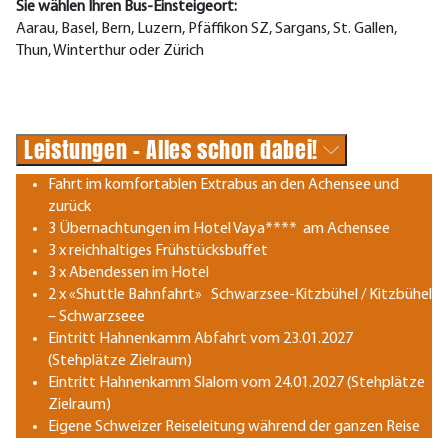
Sie wählen Ihren Bus-Einsteigeort:
Aarau, Basel, Bern, Luzern, Pfäffikon SZ, Sargans, St. Gallen,
Thun, Winterthur oder Zürich
Leistungen - Alles schon dabei!
Fahrt im komfortablen Extrabus an den Achensee und
zurück
3 Übernachtungen im Hotel Vaya**** am Achensee
3 x reichhaltiges Frühstücksbuffet
3 x Abendessen im Hotel
2 x «Shuttle Bahnfahrt» Schwarzsee-Kitzbühel / Kitzbühel
– Schwarzseee
Eintritt Hahnenkamm Abfahrt vom 23.01.2027
(Stehplätze Zielraum)
Eintritt Hahnenkamm Slalom vom 24.01.2027 (Stehplätze
Zielraum)
Eigene Schweizer Reiseleitung während der ganzen Reise