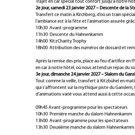
Trajet en car spécial tout confort jusqu’à notre h
2e jour, samedi 23 janvier 2027 – Descente de la Str
Transfert ce matin à Kirchberg, d’où un train spécia
l’ambiance est à la fête et l’animation assurée gr
10h30 Avant-programme
11h30 Descente du Hahnenkamm
14h00 KitzCharity Trophy
18h00 Attribution des numéros de dossard et rem
Après la remise des prix, place au feu d’artifice en 
en car à notre hôtel, où nous attend un repas du so
3e jour, dimanche 24 janvier 2027 – Slalom du Gan
Tout comme la veille, transfert à Kitzbühel en mati
qui s’affrontent sur la mythique piste du Gansler
d’animations varié vous attend aussi à cette occas
09h45 Avant-programme pour les spectateurs
10h30 Première manche du slalom Hahnenkamm
13h00 Avant-programme pour les spectateurs
13h30 Deuxième manche du slalom Hahnenkam