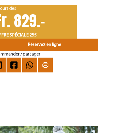
jours dès
Fr. 829.-
FRE SPÉCIALE 255
Réservez en ligne
mmander / partager