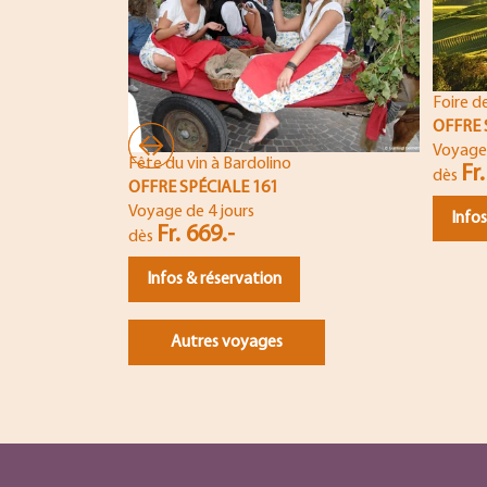
Foire de
OFFRE 
Voyage 
Fête du vin à Bardolino
Fr.
dès
OFFRE SPÉCIALE 161
Voyage de 4 jours
Infos
Fr. 669.-
dès
Infos & réservation
Autres voyages