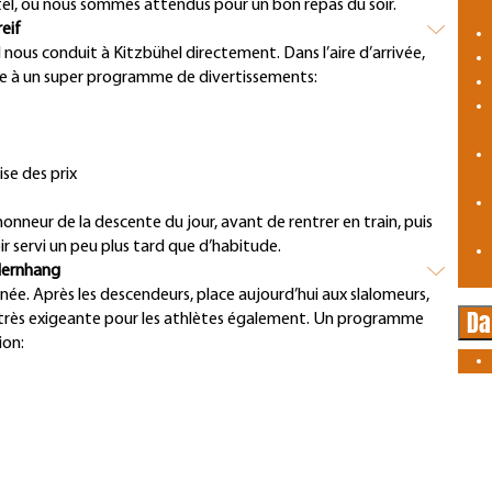
ôtel, où nous sommes attendus pour un bon repas du soir.
eif
l nous conduit à Kitzbühel directement. Dans l’aire d’arrivée,
âce à un super programme de divertissements:
ise des prix
l’honneur de la descente du jour, avant de rentrer en train, puis
ir servi un peu plus tard que d’habitude.
slernhang
née. Après les descendeurs, place aujourd’hui aux slalomeurs,
Da
n, très exigeante pour les athlètes également. Un programme
ion:
m