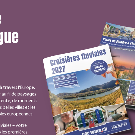
e
gue
 travers l'Europe.
 au fil de paysages
détente, de moments
elles villes et les
bles européennes.
uviales – votre
les premières