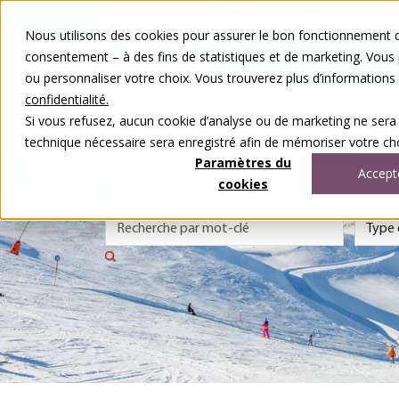
Aller au contenu
Nous utilisons des cookies pour assurer le bon fonctionnement de
Nos voyages
consentement – à des fins de statistiques et de marketing. Vous
Autour du voyage
ou personnaliser votre choix. Vous trouverez plus d’information
A notre sujet
Contact
confidentialité.
Concours
Si vous refusez, aucun cookie d’analyse ou de marketing ne sera
DE
FR
technique nécessaire sera enregistré afin de mémoriser votre cho
0848 00 77 99
Paramètres du
Accept
cookies