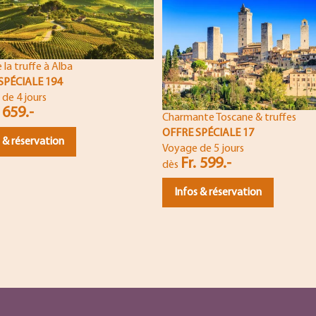
 la truffe à Alba
SPÉCIALE 194
de 4 jours
 659.-
Charmante Toscane & truffes
OFFRE SPÉCIALE 17
 & réservation
Voyage de 5 jours
Fr. 599.-
dès
Infos & réservation