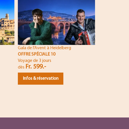
Noël avec André
OFFRE SPÉCIAL
Voyage de 4 jou
Fr. 779.-
dès
Infos & réser
Gala de l'Avent à Heidelberg
OFFRE SPÉCIALE 10
Voyage de 3 jours
Fr. 599.-
dès
Infos & réservation