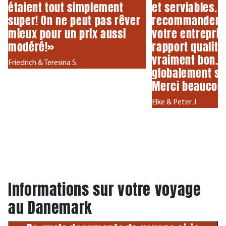
étaient tout simplement
et serviables. 
super! On ne peut pas rêver
recommanderai
mieux pour un prix aussi
votre entreprise
modéré!»
rapport qualité-
vraiment bon. 
Friedrich & Teresina S.
globalement se
Merci beaucou
Elke & Peter J.
Informations sur votre voyage
au Danemark