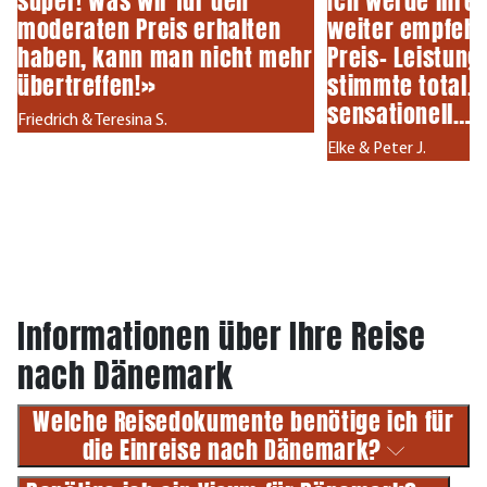
super! Was wir für den
Ich werde ihre
moderaten Preis erhalten
weiter empfeh
haben, kann man nicht mehr
Preis- Leistung
übertreffen!»
stimmte total…a
sensationell… 
Friedrich & Teresina S.
Elke & Peter J.
Informationen über Ihre Reise
nach Dänemark
Welche Reisedokumente benötige ich für
die Einreise nach Dänemark?