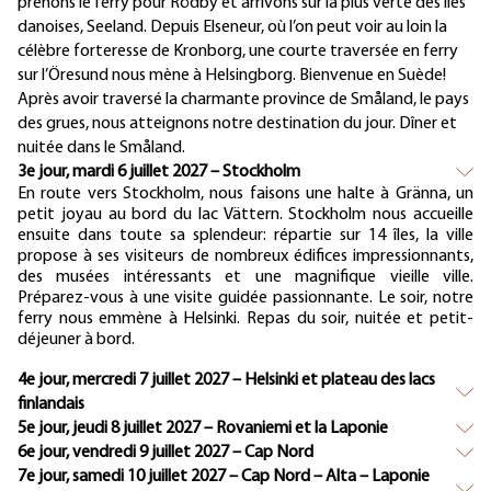
prenons le ferry pour Rödby et arrivons sur la plus verte des îles
danoises, Seeland. Depuis Elseneur, où l’on peut voir au loin la
célèbre forteresse de Kronborg, une courte traversée en ferry
sur l’Öresund nous mène à Helsingborg. Bienvenue en Suède!
Après avoir traversé la charmante province de Småland, le pays
des grues, nous atteignons notre destination du jour. Dîner et
nuitée dans le Småland.
3e jour, mardi 6 juillet 2027 – Stockholm
En route vers Stockholm, nous faisons une halte à Gränna, un
petit joyau au bord du lac Vättern. Stockholm nous accueille
ensuite dans toute sa splendeur: répartie sur 14 îles, la ville
propose à ses visiteurs de nombreux édifices impressionnants,
des musées intéressants et une magnifique vieille ville.
Préparez-vous à une visite guidée passionnante. Le soir, notre
ferry nous emmène à Helsinki. Repas du soir, nuitée et petit-
déjeuner à bord.
4e jour, mercredi 7 juillet 2027 – Helsinki et plateau des lacs
finlandais
5e jour, jeudi 8 juillet 2027 – Rovaniemi et la Laponie
6e jour, vendredi 9 juillet 2027 – Cap Nord
7e jour, samedi 10 juillet 2027 – Cap Nord – Alta – Laponie