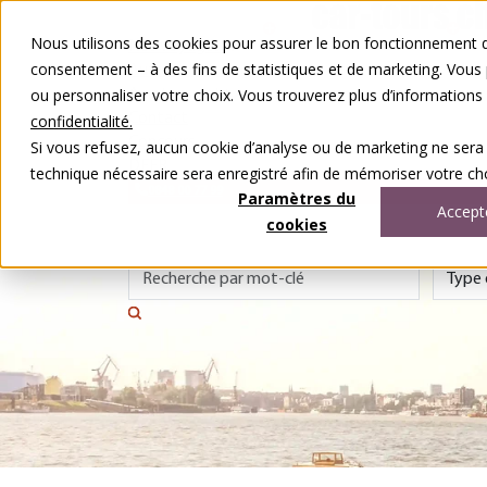
Aller au contenu
Nous utilisons des cookies pour assurer le bon fonctionnement de
Nos voyages
consentement – à des fins de statistiques et de marketing. Vous
Autour du voyage
ou personnaliser votre choix. Vous trouverez plus d’information
A notre sujet
Contact
confidentialité.
Concours
Si vous refusez, aucun cookie d’analyse ou de marketing ne sera
DE
FR
technique nécessaire sera enregistré afin de mémoriser votre cho
0848 00 77 99
Paramètres du
Accept
cookies