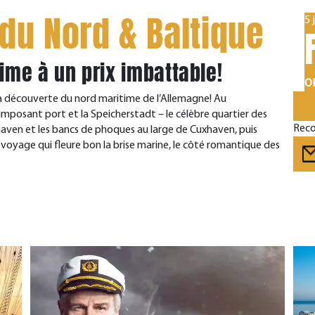
du Nord & Baltique
5 
me à un prix imbattable!
OF
a découverte du nord maritime de l’Allemagne! Au
mposant port et la Speicherstadt – le célèbre quartier des
Reco
aven et les bancs de phoques au large de Cuxhaven, puis
n voyage qui fleure bon la brise marine, le côté romantique des