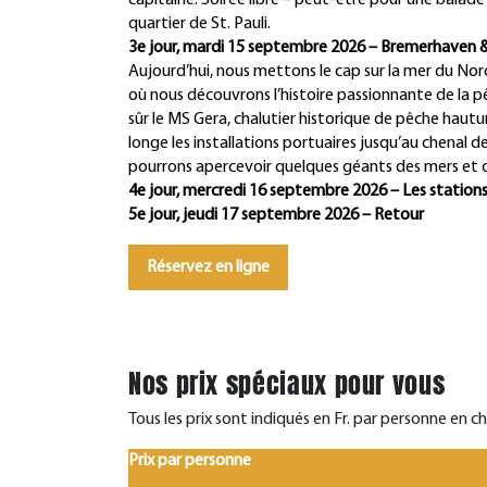
capitaine. Soirée libre – peut-être pour une balade
quartier de St. Pauli.
3e jour, mardi 15 septembre 2026 – Bremerhaven 
Aujourd’hui, nous mettons le cap sur la mer du No
où nous découvrons l’histoire passionnante de la p
sûr le MS Gera, chalutier historique de pêche hautu
longe les installations portuaires jusqu’au chenal 
pourrons apercevoir quelques géants des mers et de
4e jour, mercredi 16 septembre 2026 – Les stations
5e jour, jeudi 17 septembre 2026 – Retour
Réservez en ligne
Nos prix spéciaux pour vous
Tous les prix sont indiqués en Fr. par personne en 
Prix par personne