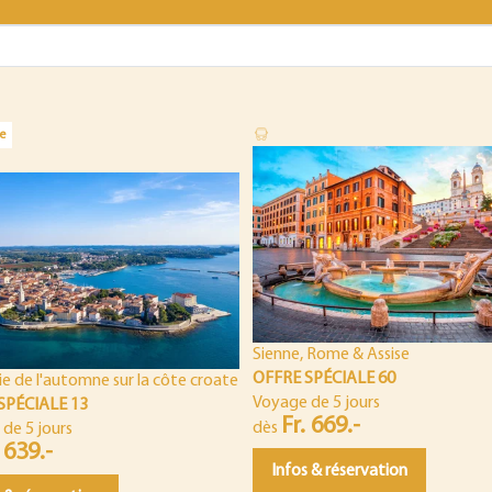
e
Sienne, Rome & Assise
OFFRE SPÉCIALE 60
e de l'automne sur la côte croate
Voyage de 5 jours
SPÉCIALE 13
Fr. 669.-
dès
de 5 jours
 639.-
Infos & réservation