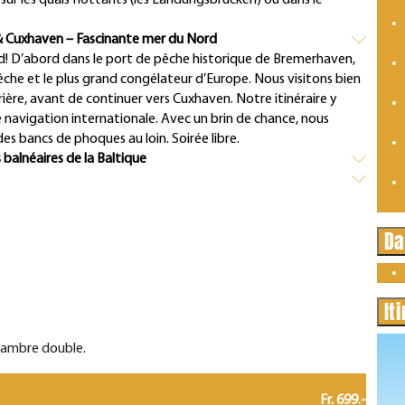
 sur les quais flottants (les Landungsbrücken) ou dans le
& Cuxhaven – Fascinante mer du Nord
rd! D’abord dans le port de pêche historique de Bremerhaven,
êche et le plus grand congélateur d’Europe. Nous visitons bien
rière, avant de continuer vers Cuxhaven. Notre itinéraire y
de navigation internationale. Avec un brin de chance, nous
s bancs de phoques au loin. Soirée libre.
 balnéaires de la Baltique
Da
It
chambre double.
Fr. 699.-