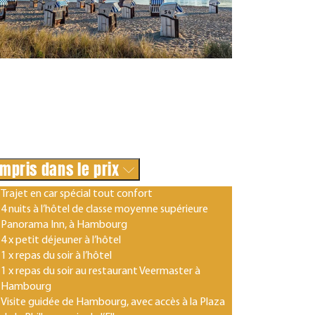
mpris dans le prix
Trajet en car spécial tout confort
4 nuits à l’hôtel de classe moyenne supérieure
Panorama Inn, à Hambourg
4 x petit déjeuner à l’hôtel
1 x repas du soir à l’hôtel
1 x repas du soir au restaurant Veermaster à
Hambourg
Visite guidée de Hambourg, avec accès à la Plaza