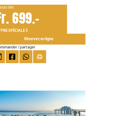
jours dès
Fr. 699.-
FRE SPÉCIALE 5
Réservez en ligne
mmander / partager