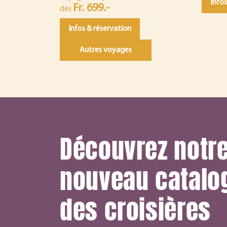
Infos
Fr. 699.-
dès
Infos & réservation
Autres voyages
Découvrez notr
nouveau catalo
des croisières