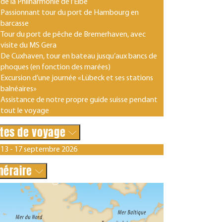
de la Philharmonie de l’Elbe
Passionnant tour du port de Hambourg en
barcasse
Tour du port de pêche de Bremerhaven, avec
visite du MS Gera
De Cuxhaven, tour en bateau jusqu’aux bancs de
phoques (en fonction des marées)
Excursion d’une journée «Lübeck et ses stations
balnéaires»
Assistance de notre propre guide suisse pendant
tout le voyage
tes de voyage
13 - 17 septembre 2026
inéraire