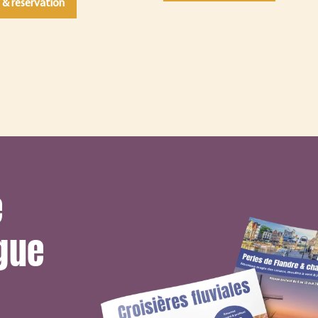
 & réservation
e
gue