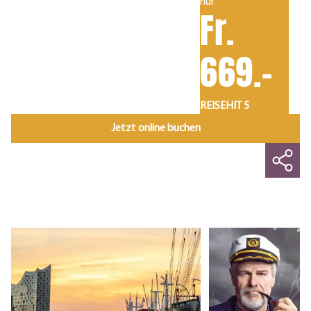
nur
Fr.
669.-
REISEHIT 5
Jetzt online buchen