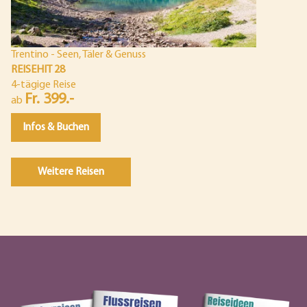
Trentino - Seen, Täler & Genuss
REISEHIT 28
4-tägige Reise
Fr. 399.-
ab
Infos & Buchen
Weitere Reisen