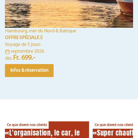
Co
OF
Vo
Hambourg, mer du Nord & Baltique
d
OFFRE SPÉCIALE 5
Voyage de 5 jours
septembre 2026
Fr. 699.-
dès
Infos & réservation
Ce que disent nos clients
Ce que disent nos clients
«L'organisation, le car, le
«Super chauffe