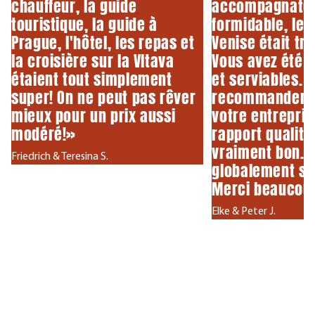
chauffeur, la guide
accompagnate
touristique, la guide à
formidable, le 
Prague, l'hôtel, les repas et
Venise était tr
la croisière sur la Vltava
Vous avez été 
étaient tout simplement
et serviables. 
super! On ne peut pas rêver
recommanderai
mieux pour un prix aussi
votre entreprise
modéré!»
rapport qualité-
vraiment bon. 
Friedrich & Teresina S.
globalement se
Merci beaucou
Elke & Peter J.