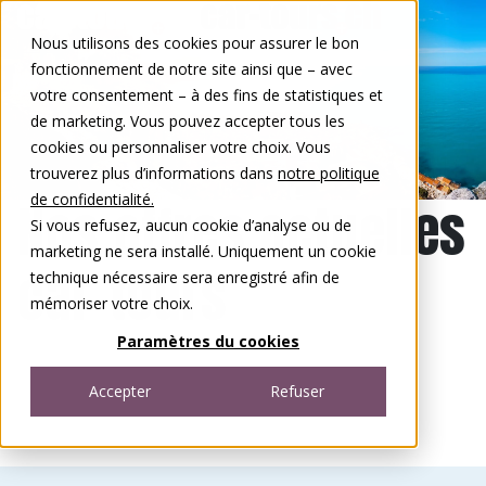
Aller au contenu
Nous utilisons des cookies pour assurer le bon
DE
FR
fonctionnement de notre site ainsi que – avec
Open menu
votre consentement – à des fins de statistiques et
de marketing. Vous pouvez accepter tous les
cookies ou personnaliser votre choix. Vous
trouverez plus d’informations dans
notre politique
de confidentialité.
Nos offres actuelles
Si vous refusez, aucun cookie d’analyse ou de
marketing ne sera installé. Uniquement un cookie
car-tours
technique nécessaire sera enregistré afin de
mémoriser votre choix.
Paramètres du cookies
Accepter
Refuser