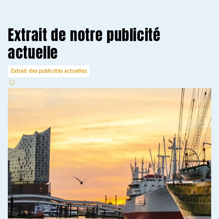
Extrait de notre publicité
actuelle
Extrait des publicités actuelles
A