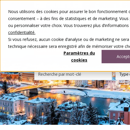
Aller au contenu
Nous utilisons des cookies pour assurer le bon fonctionnement de
Nos voyages
consentement – à des fins de statistiques et de marketing. Vous
Autour du voyage
ou personnaliser votre choix. Vous trouverez plus d’information
A notre sujet
Contact
confidentialité.
Concours
Si vous refusez, aucun cookie d’analyse ou de marketing ne sera
DE
FR
technique nécessaire sera enregistré afin de mémoriser votre cho
0848 00 77 99
Paramètres du
Accept
cookies