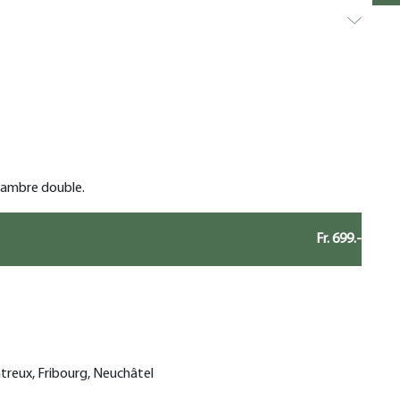
chambre double.
Fr. 699.-
treux, Fribourg, Neuchâtel