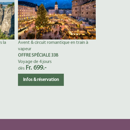
s la
Avent & circuit romantique en train à
vapeur
OFFRE SPÉCIALE 338
Voyage de 4 jours
Fr. 699.-
dès
Infos & réservation