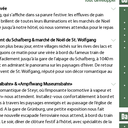
Tout développer
ivée
 qui s’affiche dans sa parure festive: les effluves de pain
 brillent de toutes leurs illuminations et les marchés de Noël
age jusqu’à notre hôtel, où nous sommes attendus pour le repas
vent du Schafberg & marché de Noël de St. Wolfgang
 plus beau jour, entre villages nichés sur les rives des lacs et
uons ce matin pour une virée à bord du fameux train de
 facilement jusqu’à la gare de l’alpage du Schafberg, à 1040 m
 en admirant le panorama sur les paysages d’hiver. De retour
 l’Avent de St. Wolfgang, réputé pour son décor romantique au
yrtalbahn» & «Ampflwang Museumsbahn»
le romantique de Steyr, où l’imposante locomotive à vapeur et
hn» nous attendent. Installez-vous confortablement à bord et
à travers les paysages enneigés et au passage de l’église de
nd. A la gare de Grünburg, une petite exposition nous fait
Da
une nouvelle escapade ferroviaire nous attend, à bord du train
oir, dîner de clôture festif à l’hôtel, avec spécialités de la