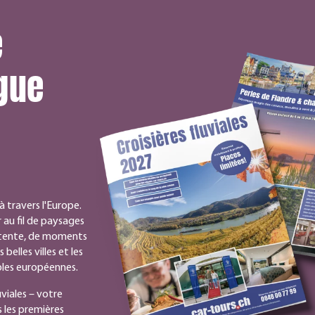
e
gue
 travers l'Europe.
 au fil de paysages
détente, de moments
elles villes et les
bles européennes.
uviales – votre
les premières