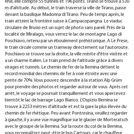
RhB, elle compte 55 tunnels et 196 ponts. Tirano se trouve à 530
m d'altitude. Au début, le train traverse la ville de Tirano, passe
devant la basilique Madonna di Tirano. Peu de temps après, le
train atteint la frontière suisse à Campacopangna. Le viaduc
circulaire de Brusio est un sujet de photo sans pareil. Près de la
localité de Miralago, vous verrez le lac de montagne Lago di
Poschiavo, retenu par un éboulement préhistorique. A Le Prese,
le train circule comme un tramway directement sur l'autoroute.
Poschiavo se trouve sur la droite, la ville mérite d'être visitée et
a un charme italien. Le train prend de l'altitude grâce à divers
virages et tunnels. Le chemin de fer de la Bernina détient le
record mondial des chemins de fer à voie étroite avec une
pente de 70%. Vous pouvez descendre à la station Alp Grüm
pour prendre des photos et regarder autour de vous. Après cet
arrêt, le voyage se poursuit tranquillement et vous apercevez
bientôt le lac de barrage Lago Bianco. L'Ospizio Bernina se
trouve à 2253 mètres d'altitude et est la gare la plus élevée du
chemin de fer rhétique. Peu avant Pontresina, veuillez regarder
à gauche, il y a une vue magnifique sur le glacier de Morteratsch
avec le groupe de la Bernina. Sur la route du col de la Bernina,
vous reconnaîtrez peut-être le bus Cartours, car le chauffeur