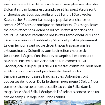
assistons à une fête d'été grandiose et sans pluie au milieu des
Dolomites. L'ambiance est grandiose et les spectateurs sont
enthousiastes, tous applaudissent et font la fête avec les
Kastelruther Spatzen. La musique populaire enchante les
presque 2500 fans de musique enthousiastes. Ces magnifiques
mélodies et ces sons viennent du cœur et restent dans nos
cœurs. Les visages radieux de nos invités témoignent qu'ils ont
vécu une soirée inoubliable et qu'ils en ont profité pleinement.
Le dernier jour avant notre départ, nous traverserons les
extraordinaires Dolomites sous la direction experte de
Joséphine. Il s'agira d'un circuit avec surprise. Il est prévu de
passer du Pustertal au Gadnertal et au Grödnertal. Au
Grödnerjoch, à un peu plus de 2000 mètres d'altitude, nous nous
arrêtons pour boire quelque chose de chaud. Ici, les
températures sont assez fraîches et les Dolomites sont
couvertes de nuages. De là, le chemin nous mène à Selva. Nous
sommes chaleureusement accueillis au col du Sella, dans le
magnifique hôtel Sella. L'équipe de l'hôtel nous concocte en un
rien de temps un déjeuner sur nos tables.