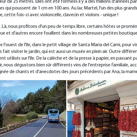
r de 25 mètres. Elles ont été formées il y a des millions d'années par 
es qui poussent de 1 cm en 100 ans. Au lac Martel, l'un des plus grand
 cette fois-ci avec violoncelle, clavecin et violons - unique !
Là, nous profitons d'un peu de temps libre, certains hôtes se promène
rue et d'autres encore fouillent dans les nombreuses petites boutique
 l'ouest de l'île, dans le petit village de Santa Maria del Cami, pour 
us fait visiter le jardin, qui est aussi un musée en plein air. Outre diffé
nt utilisés sur l'île. De la calèche et de la presse à papier, en passa
finir, nous dégustons bien sûr différents vins de l'entreprise familial
née de chants et d'anecdotes des jours précédents par Ana, la mamma 