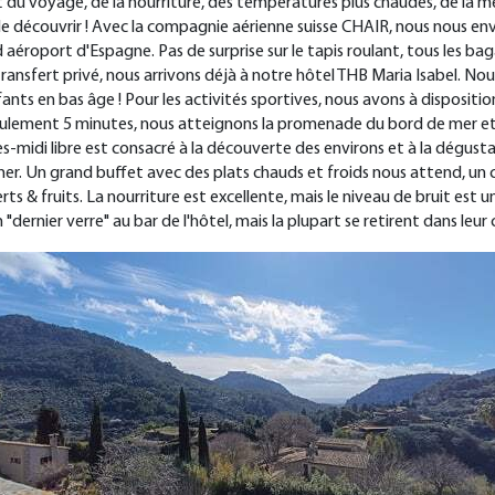
t du voyage, de la nourriture, des températures plus chaudes, de la 
ons le découvrir ! Avec la compagnie aérienne suisse CHAIR, nous nous 
rand aéroport d'Espagne. Pas de surprise sur le tapis roulant, tous les
transfert privé, nous arrivons déjà à notre hôtel THB Maria Isabel. Nou
ts en bas âge ! Pour les activités sportives, nous avons à disposition
seulement 5 minutes, nous atteignons la promenade du bord de mer et 
s-midi libre est consacré à la découverte des environs et à la dégusta
er. Un grand buffet avec des plats chauds et froids nous attend, un c
s & fruits. La nourriture est excellente, mais le niveau de bruit est un 
"dernier verre" au bar de l'hôtel, mais la plupart se retirent dans leu