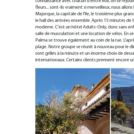
connaissance avec chacun d'entre eux, on se réjoui
fleurs... sont-ils vraiment si merveilleux, nous all
Majorque, la capitale de l'île, le troisième plus g
le hall des arrivées ensemble. Après 15 minutes de 
moderne. C'est un hôtel Adults-Only, donc sans enfan
salle de musculation et une location de vélos. En 
Palma se trouve également au coin de la rue. L'aprè
plage. Notre groupe se réunit à nouveau pour le dîn
sont grillés à la minute et un énorme choix de dessert
internationaux. Certains clients prennent encore un 