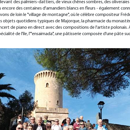
 devant des palmiers-dattiers, de vieux chênes sombres, des oliverai
s encore des centaines d'amandiers blancs en fleurs - également conn
vons de loin le "village de montagne", où le célèbre compositeur Fré
es objets quotidiens typiques de Majorque, la pharmacie du monastère 
ncert de piano en direct avec des compositions de l'artiste polonais. 
cialité de l'île, l'"ensaimada", une pâtisserie composée d'une pâte su