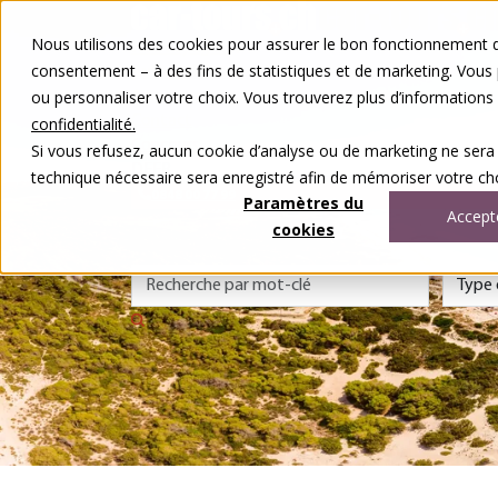
Aller au contenu
Nous utilisons des cookies pour assurer le bon fonctionnement de
Nos voyages
consentement – à des fins de statistiques et de marketing. Vous
Autour du voyage
ou personnaliser votre choix. Vous trouverez plus d’information
A notre sujet
Contact
confidentialité.
Concours
Si vous refusez, aucun cookie d’analyse ou de marketing ne sera
DE
FR
technique nécessaire sera enregistré afin de mémoriser votre cho
0848 00 77 99
Paramètres du
Accept
cookies