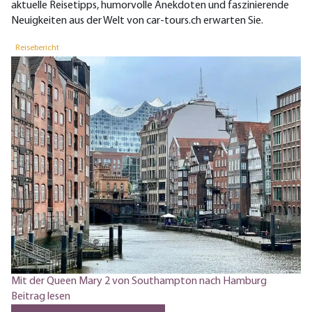
aktuelle Reisetipps, humorvolle Anekdoten und faszinierende
Neuigkeiten aus der Welt von car-tours.ch erwarten Sie.
Reisebericht
R
Mit der Queen Mary 2 von Southampton nach Hamburg
Ja
Beitrag lesen
Be