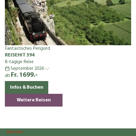
Dr
R
5-
Fantastisches Perigord
a
REISEHIT 394
8-tägige Reise
September 2026
Fr. 1699.-
ab
Infos & Buchen
Weitere Reisen
Über uns