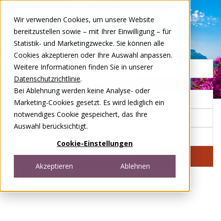
Zum Inhalt springen
Wir verwenden Cookies, um unsere Website
DE
FR
bereitzustellen sowie – mit Ihrer Einwilligung – für
Open menu
Statistik- und Marketingzwecke. Sie können alle
Cookies akzeptieren oder Ihre Auswahl anpassen.
Weitere Informationen finden Sie in unserer
Datenschutzrichtlinie
.
Bei Ablehnung werden keine Analyse- oder
Wohin soll Ihre
Marketing-Cookies gesetzt. Es wird lediglich ein
notwendiges Cookie gespeichert, das Ihre
Auswahl berücksichtigt.
nächste Reise
Cookie-Einstellungen
Reise finden
gehen?
Akzeptieren
Ablehnen