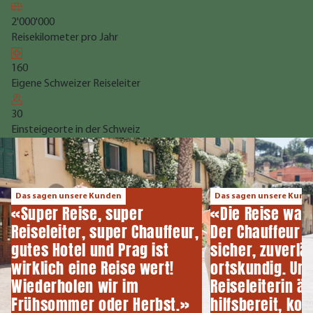
2'000'000
Reisekilometer pro Jahr
160
Eigene Schweizer Reiseleiter
30
Einsteigeorte in der Schweiz
Das sagen unsere Kunden
Das sagen unsere Kund
«Super Reise, super
«Die Reise war 
Reiseleiter, super Chauffeur,
Der Chauffeur 
gutes Hotel und Prag ist
sicher, zuverlä
wirklich eine Reise wert!
ortskundig. Un
Wiederholen wir im
Reiseleiterin ä
Frühsommer oder Herbst.»
hilfsbereit, ko