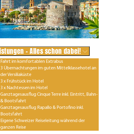
istungen - Alles schon dabei!
Fahrt im komfortablen Extrabus
3 Übernachtungen im guten Mittelklassehotel an
der Versiliaküste
3 x Frühstück im Hotel
3 x Nachtessen im Hotel
Ganztagesausflug Cinque Terre inkl. Eintritt, Bahn-
& Bootsfahrt
Ganztagesausflug Rapallo & Portofino inkl.
Bootsfahrt
Eigene Schweizer Reiseleitung während der
ganzen Reise