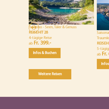
Trentino - Seen, Täler & Genuss
REISEHIT 28
Saisona
4-tägige Reise
Traumk
Fr. 399.-
ab
REISEH
5-tägig
Infos & Buchen
Fr.
ab
Info
Weitere Reisen