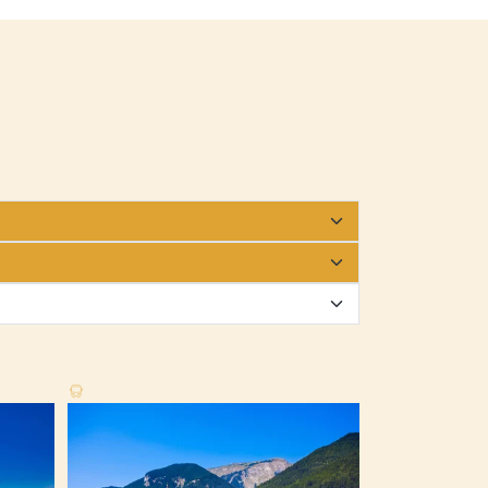
Siena, Rom & Ass
REISEHIT 60
5-tägige Reise