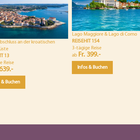
Lago Maggiore & Lago di Como
REISEHIT 154
bschluss an der kroatischen
3-tägige Reise
üste
Fr. 399.-
ab
IT 13
e Reise
Infos & Buchen
 639.-
s & Buchen