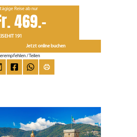
tägige Reise ab nur
Fr. 469.-
ISEHIT 191
Jetzt online buchen
erempfehlen / Teilen