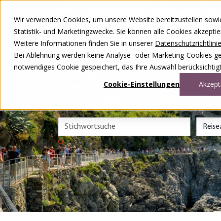
Zum Inhalt springen
Wir verwenden Cookies, um unsere Website bereitzustellen sowie –
Unsere Reisen
Statistik- und Marketingzwecke. Sie können alle Cookies akzepti
Rund ums Reisen
Weitere Informationen finden Sie in unserer
Datenschutzrichtlini
Über uns
Kontakt
Bei Ablehnung werden keine Analyse- oder Marketing-Cookies gese
Wettbewerb
notwendiges Cookie gespeichert, das Ihre Auswahl berücksichtigt
DE
FR
Cookie-Einstellungen
Akzept
0848 00 77 88