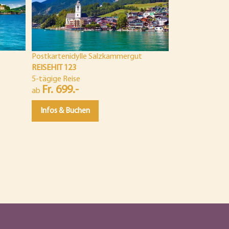
Fr. 629.-
ab
Infos & Buch
Postkartenidylle Salzkammergut
REISEHIT 123
5-tägige Reise
Fr. 699.-
ab
Infos & Buchen