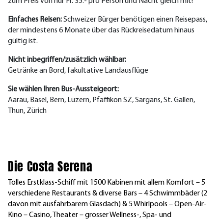
zum Preis von nur Fr. 35.- pro Person und Nacht gleich mit!
Einfaches Reisen:
Schweizer Bürger benötigen einen Reisepass,
der mindestens 6 Monate über das Rückreisedatum hinaus
gültig ist.
Nicht inbegriffen/zusätzlich wählbar:
Getränke an Bord, fakultative Landausflüge
Sie wählen Ihren Bus-Aussteigeort:
Aarau, Basel, Bern, Luzern, Pfäffikon SZ, Sargans, St. Gallen,
Thun, Zürich
Die Costa Serena
Tolles Erstklass-Schiff mit 1500 Kabinen mit allem Komfort – 5
verschiedene Restaurants & diverse Bars – 4 Schwimmbäder (2
davon mit ausfahrbarem Glasdach) & 5 Whirlpools – Open-Air-
Kino – Casino, Theater – grosser Wellness-, Spa- und