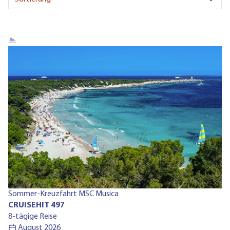
Ru
Sommer-Kreuzfahrt MSC Musica
C
CRUISEHIT 497
13
8-tägige Reise
August 2026