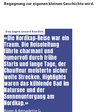
Begegnung zur eigenen kleinen Geschichte wird.
Das sagen unsere Kunden
«Die Nordkap-Reise war ein
Traum. Die Reiseleitung
führte charmant und
humorvoll durch frühe
Starts und lange Tage, der
Chauffeur meisterte sicher
weite Strecken. Highlights
waren das kühlende Bad im
Natursee und der
Sonnenuntergang am
Nordkap.»
Roger & Bernadette G.