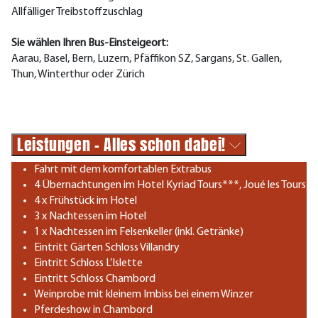
Allfälliger Treibstoffzuschlag
Sie wählen Ihren Bus-Einsteigeort:
Aarau, Basel, Bern, Luzern, Pfäffikon SZ, Sargans, St. Gallen,
Thun, Winterthur oder Zürich
Leistungen - Alles schon dabei!
Fahrt mit dem komfortablen Extrabus
4 Übernachtungen im Hotel Kyriad Tours***, Joué les Tours
4 x Frühstück im Hotel
3 x Nachtessen im Hotel
1 x Nachtessen im Felsenkeller (inkl. Getränke)
Eintritt Gärten Schloss Villandry
Eintritt Schloss L’Islette
Eintritt Schloss Chambord
Weinprobe mit kleinem Imbiss bei einem Winzer
Pferdeshow in Chambord