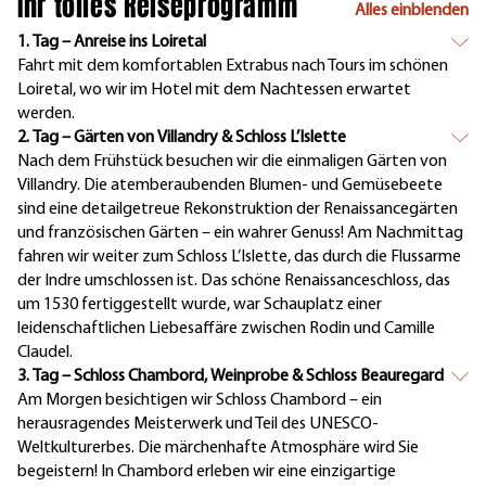
Ihr tolles Reiseprogramm
Alles einblenden
1. Tag – Anreise ins Loiretal
Fahrt mit dem komfortablen Extrabus nach Tours im schönen
Loiretal, wo wir im Hotel mit dem Nachtessen erwartet
werden.
2. Tag – Gärten von Villandry & Schloss L’Islette
Nach dem Frühstück besuchen wir die einmaligen Gärten von
Villandry. Die atemberaubenden Blumen- und Gemüsebeete
sind eine detailgetreue Rekonstruktion der Renaissancegärten
und französischen Gärten – ein wahrer Genuss! Am Nachmittag
fahren wir weiter zum Schloss L’Islette, das durch die Flussarme
der Indre umschlossen ist. Das schöne Renaissanceschloss, das
um 1530 fertiggestellt wurde, war Schauplatz einer
leidenschaftlichen Liebesaffäre zwischen Rodin und Camille
Claudel.
3. Tag – Schloss Chambord, Weinprobe & Schloss Beauregard
Am Morgen besichtigen wir Schloss Chambord – ein
herausragendes Meisterwerk und Teil des UNESCO-
Weltkulturerbes. Die märchenhafte Atmosphäre wird Sie
begeistern! In Chambord erleben wir eine einzigartige