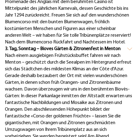
Promenade des Anglais mit dem berühmten Casino ist
Mittelpunkt des jährlichen Karnevals, dessen Geschichte bis ins
Jahr 1294 zurückreicht. Freuen Sie sich auf den wunderschönen
Blumencorso mit den bunten Blumenwagen, fröhlich
kostümierten Menschen und Figuren aus einer scheinbar
anderen Welt – wir haben für Sie tolle Tribünenplätze reserviert!
Nach dem Blumencorso Rückfahrt und Nachtessen im Hotel.
3. Tag, Sonntag – Bioves Gärten & Zitronenfest in Menton
Nach einem ausgiebigen Frühstücksbuffet fahren wir nach
Menton – geschützt durch die Seealpen im Hintergrund erfreut
sich das Städtchen des mildesten Klimas an der Côte d'Azur.
Gerade deshalb bezaubert der Ort mit vielen wunderschönen
Gärten, in denen schon früh Orangen- und Zitronenbäume
wachsen. Davon überzeugen wir uns in den berühmten Biovès-
Gärten: In dieser Parkanlage inmitten der Altstadt erwarten uns
fantastische Nachbildungen und Mosaike aus Zitronen und
Orangen. Den abschliessenden Höhepunkt bildet der
fantastische «Corso der goldenen Früchte» – lassen Sie die
gigantischen, mit Orangen und Zitronen geschmückten
Umzugswagen von Ihrem Tribünenplatz aus an sich
vorbeiziehen, Sie werden begeistert sein! Am Abend