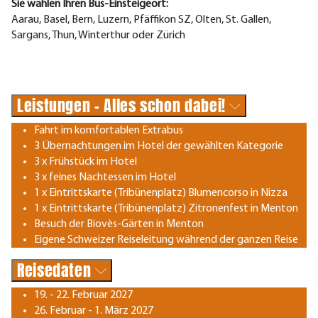
Sie wählen Ihren Bus-Einsteigeort:
Aarau, Basel, Bern, Luzern, Pfäffikon SZ, Olten, St. Gallen,
Sargans, Thun, Winterthur oder Zürich
Leistungen - Alles schon dabei!
Fahrt im komfortablen Extrabus
3 Übernachtungen im Hotel der gewählten Kategorie
3 x Frühstück im Hotel
3 x feines Nachtessen im Hotel
1 x Eintrittskarte (Tribünenplatz) Blumencorso in Nizza
1 x Eintrittskarte (Tribünenplatz) Zitronenfest in Menton
Besuch der Biovès-Gärten in Menton
Eigene Schweizer Reiseleitung während der ganzen Reise
Reisedaten
19. - 22. Februar 2027
26. Februar - 1. März 2027