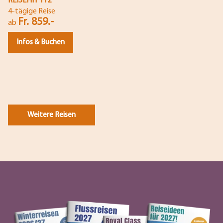
REISEHIT 112
4-tägige Reise
Fr. 859.-
ab
Infos & Buchen
Weitere Reisen