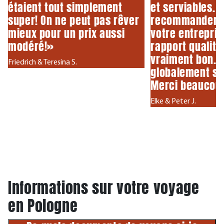
étaient tout simplement
et serviables. 
super! On ne peut pas rêver
recommanderai
mieux pour un prix aussi
votre entreprise
modéré!»
rapport qualité-
vraiment bon. 
Friedrich & Teresina S.
globalement se
Merci beaucou
Elke & Peter J.
Informations sur votre voyage
en Pologne