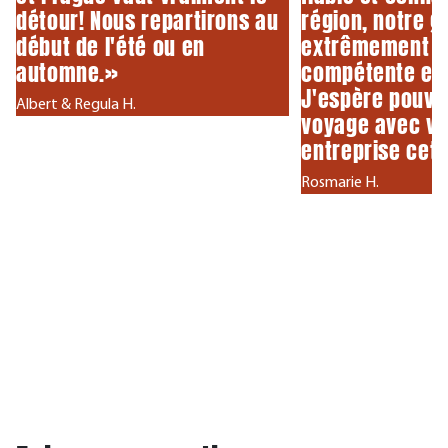
détour! Nous repartirons au
région, notre g
début de l'été ou en
extrêmement se
automne.»
compétente et
J'espère pouvoi
Albert & Regula H.
voyage avec vo
entreprise cet
Rosmarie H.