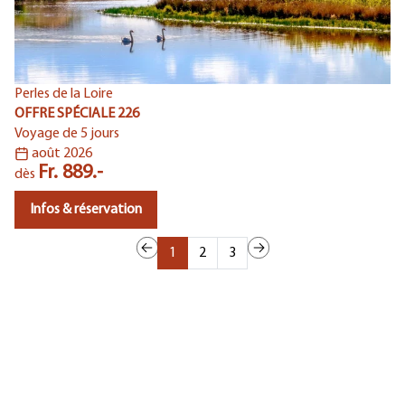
Perles de la Loire
Le
OFFRE SPÉCIALE 226
OF
Voyage de 5 jours
Vo
août 2026
Fr. 889.-
dès
d
Infos & réservation
1
2
3